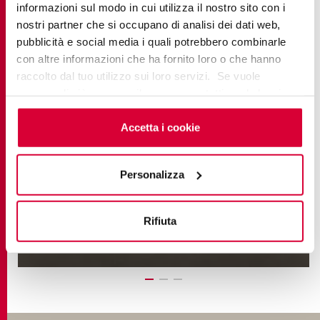
informazioni sul modo in cui utilizza il nostro sito con i
nostri partner che si occupano di analisi dei dati web,
pubblicità e social media i quali potrebbero combinarle
con altre informazioni che ha fornito loro o che hanno
raccolto dal tuo utilizzo sui loro servizi. Se vuole
saperne di più o negare il consenso a tutti o ad alcuni
cookie
clicchi qui
. Il consenso può essere espresso
cliccando sul tasto “Accetta i cookie”. Se non vuole i
Accetta i cookie
GEO
cookie di profilazione può negare il consenso sul tasto
The Soft Touch of Ceramics
“Rifiuta".
Personalizza
SCOPRI DI PIÙ
Rifiuta