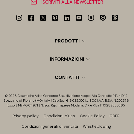
ISCRIVITI ALLA NEWSLETTER
PRODOTTI
INFORMAZIONI
CONTATTI
© 2026 Ceramiche Atlas Concorde Spa, divisione Keope | Via Canaletto 141, 41042
Spezzano di Fiorano (MO) Italy | Cap.Soc. € 6.032.000 i.v. | C.C.I.A.A. R.E.A. N.202376
Export M/MO 011971 | N.iscr. Reg. Imprese Modena, C.F. e P.Iva IT01282550365
Privacy policy
Condizioni d'uso
Cookie Policy
GDPR
Condizioni generali di vendita
Whistleblowing