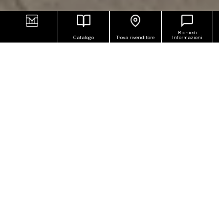
Richiedi
Catalogo
Trova rivenditore
Informazioni
PIASTRELLE IN GRÈS
PORCELLANATO EFFETTO PIETRA
STRUTTURATO
Percorsi Frame è una collezione in grès
porcellanato strutturato che completa la famiglia di
piastrelle effetto pietra della serie Percorsi: Smart,
Extra e Quartz.
I confini tra indoor e outdoor sfumano nella
straordinaria varietà di grafismi, finiture e spessori
disponibili, pur mantenendo le peculiarità che
differenziano la pietra da esterno da quella per