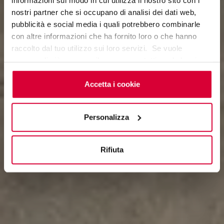
nostri partner che si occupano di analisi dei dati web,
Stone Landscapes
pubblicità e social media i quali potrebbero combinarle
con altre informazioni che ha fornito loro o che hanno
raccolto dal tuo utilizzo sui loro servizi. Se vuole
saperne di più o negare il consenso a tutti o ad alcuni
cookie
clicchi qui
. Il consenso può essere espresso
cliccando sul tasto “Accetta i cookie”. Se non vuole i
Accetta i cookie
cookie di profilazione può negare il consenso sul tasto
“Rifiuta".
Personalizza
Rifiuta