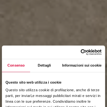
Consenso
Dettagli
Informazioni sui cookie
Questo sito web utilizza i cookie
Questo sito utilizza cookie di profilazione, anche di terze
parti, per inviarLe messaggi pubblicitari mirati e servizi in
linea con le sue preferenze. Condividiamo inoltre le
PERCORSI FRAME
informazioni sul modo in cui utilizza il nostro sito con i