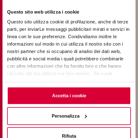
Questo sito web utilizza i cookie
Questo sito utilizza cookie di profilazione, anche di terze
parti, per inviarLe messaggi pubblicitari mirati e servizi in
linea con le sue preferenze. Condividiamo inoltre le
informazioni sul modo in cui utilizza il nostro sito con i
Architetto laureato in storia e dottore di ricerca in storia
nostri partner che si occupano di analisi dei dati web,
dell'arte, è socio dello studio Fran Silvestre Arquitectos e
pubblicità e social media i quali potrebbero combinarle
vice direttore della MArch Valencia Postgraduate School,
con altre informazioni che ha fornito loro o che hanno
associata all'Universidad Europea.
raccolto dal tuo utilizzo sui loro servizi. Se vuole
Ha partecipato a diversi progetti come Casa Balint, Casa
saperne di più o negare il consenso a tutti o ad alcuni
en Hollywood Hills e Casa en Alcossebre, tra gli altri. È
cookie
clicchi qui
. Il consenso può essere espresso
stato inoltre coinvolto in concorsi, nella progettazione e
cliccando sul tasto “Accetta i cookie”. Se non vuole i
Accetta i cookie
nel coordinamento di mostre e ha coordinato diverse
cookie di profilazione può negare il consenso sul tasto
pubblicazioni per lo studio. Inoltre, ha partecipato come
“Rifiuta".
Personalizza
relatore per conto del marchio a eventi come Bohmond
(Ekaterinburg, 2016), ArqFestival (Guadalajara, 2017), Arq
Decó (Bilbao, 2017), Bang Triennale (Braga, 2018),
Rifiuta