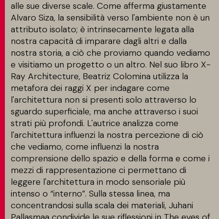
alle sue diverse scale. Come afferma giustamente
Alvaro Siza, la sensibilità verso l'ambiente non è un
CONTATTI
attributo isolato; è intrinsecamente legata alla
nostra capacità di imparare dagli altri e dalla
nostra storia, a ciò che proviamo quando vediamo
e visitiamo un progetto o un altro. Nel suo libro X-
MATCH APP
Ray Architecture, Beatriz Colomina utilizza la
metafora dei raggi X per indagare come
l'architettura non si presenti solo attraverso lo
CERCA
sguardo superficiale, ma anche attraverso i suoi
strati più profondi. L'autrice analizza come
l'architettura influenzi la nostra percezione di ciò
AREA RISERVATA
che vediamo, come influenzi la nostra
comprensione dello spazio e della forma e come i
mezzi di rappresentazione ci permettano di
leggere l'architettura in modo sensoriale più
intenso o “interno”. Sulla stessa linea, ma
concentrandosi sulla scala dei materiali, Juhani
Pallasmaa condivide le sue riflessioni in The eyes of