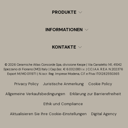
PRODUKTE
INFORMATIONEN
KONTAKTE
© 2026 Ceramiche Atlas Concorde Spa, divisione Keope | Via Canaletto 141, 41042
Spezzano di Fiorano (MO) Italy | Cap.Soc. € 6.032.000 i.v. | C.C.I.A.A. R.E.A. N.202376
Export M/MO 011971 | N.iscr. Reg. Imprese Modena, C.F. e P.Iva IT01282550365
Privacy Policy
Juristische Anmerkung
Cookie Policy
Allgemeine Verkaufsbedingungen
Erklärung zur Barrierefreiheit
Ethik und Compliance
Aktualisieren Sie Ihre Cookie-Einstellungen
Digital Agency