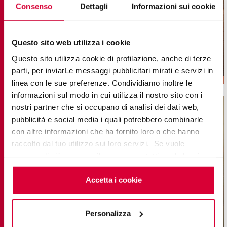
Consenso
Dettagli
Informazioni sui cookie
DISCOVERY
Feinsteinzeug mit Steinoptik
Questo sito web utilizza i cookie
Questo sito utilizza cookie di profilazione, anche di terze
22,5x45,3
parti, per inviarLe messaggi pubblicitari mirati e servizi in
linea con le sue preferenze. Condividiamo inoltre le
informazioni sul modo in cui utilizza il nostro sito con i
nostri partner che si occupano di analisi dei dati web,
pubblicità e social media i quali potrebbero combinarle
con altre informazioni che ha fornito loro o che hanno
raccolto dal tuo utilizzo sui loro servizi. Se vuole
saperne di più o negare il consenso a tutti o ad alcuni
cookie
clicchi qui
. Il consenso può essere espresso
cliccando sul tasto “Accetta i cookie”. Se non vuole i
Accetta i cookie
cookie di profilazione può negare il consenso sul tasto
“Rifiuta".
Personalizza