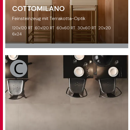
COTTOMILANO
Feinsteinzeug mit Terrakotta-Optik
120x120 RT
60x120 RT
60x60 RT
30x60 RT
20x20
6x24