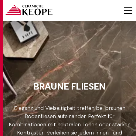
Effekt
Ambiente
PROJEKTE
Farbe
Braun
BRAUNE FLIESEN
Formate
MAGAZINE
Eleganz und Vielseitigkeit treffen bei braunen
Bodenfliesen aufeinander. Perfekt für
Stärken
Kombinationen mit neutralen Tönen oder starken
KONTAKTE
Kontrasten, verleihen sie jedem Innen- und