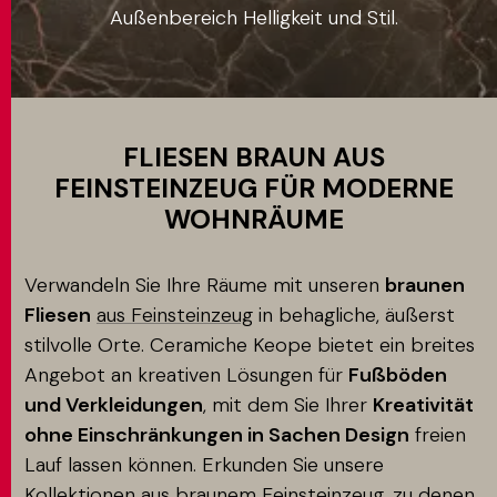
Außenbereich Helligkeit und Stil.
Anwendung
MATCH APP
SUCHEN
FLIESEN BRAUN AUS
FEINSTEINZEUG FÜR MODERNE
WOHNRÄUME
RESERVIERTER BEREICH
Verwandeln Sie Ihre Räume mit unseren
braunen
Fliesen
aus Feinsteinzeug
in behagliche, äußerst
stilvolle Orte. Ceramiche Keope bietet ein breites
Angebot an kreativen Lösungen für
Fußböden
und Verkleidungen
, mit dem Sie Ihrer
Kreativität
ohne Einschränkungen in Sachen Design
freien
Lauf lassen können. Erkunden Sie unsere
Kollektionen aus braunem Feinsteinzeug, zu denen