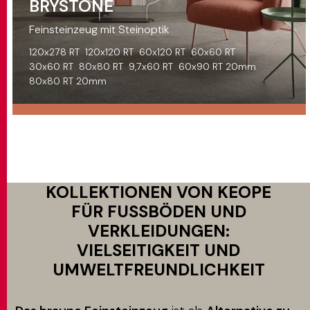
BRYSTONE
Feinsteinzeug mit Steinoptik
120x278 RT
120x120 RT
60x120 RT
60x60 RT
30x60 RT
80x80 RT
9,7x60 RT
60x90 RT 20mm
80x80 RT 20mm
KOLLEKTIONEN VON KEOPE
FÜR FUSSBÖDEN UND V
ERKLEIDUNGEN: V
IELSEITIGKEIT UND U
MWELTFREUNDLICHKEIT