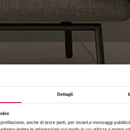
Dettagli
ookie
GEO
profilazione, anche di terze parti, per inviarLe messaggi pubblicita
diamo inoltre le informazioni sul modo in cui utilizza il nostro sit