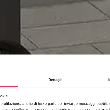
Dettagli
ookie
DISCOVERY
profilazione, anche di terze parti, per inviarLe messaggi pubblicita
diamo inoltre le informazioni sul modo in cui utilizza il nostro sit