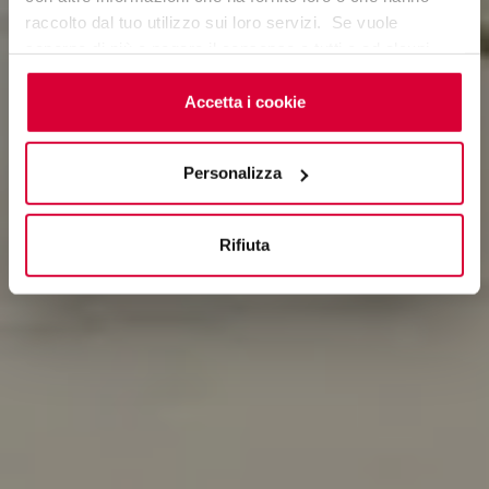
raccolto dal tuo utilizzo sui loro servizi. Se vuole
saperne di più o negare il consenso a tutti o ad alcuni
cookie
clicchi qui
. Il consenso può essere espresso
cliccando sul tasto “Accetta i cookie”. Se non vuole i
Accetta i cookie
cookie di profilazione può negare il consenso sul tasto
“Rifiuta".
Personalizza
Rifiuta