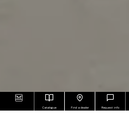
Catalogue
Find a dealer
Request info
STONE EFFECT INDOOR FLOOR AND
WALL TILES