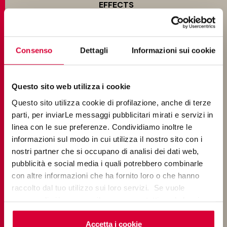
EFFECTS
Terracotta Look Tiles
Consenso
Dettagli
Informazioni sui cookie
Marble look tiles
Wood look tiles
Questo sito web utilizza i cookie
Concrete look tiles
Questo sito utilizza cookie di profilazione, anche di terze
Stone look tiles
parti, per inviarLe messaggi pubblicitari mirati e servizi in
linea con le sue preferenze. Condividiamo inoltre le
informazioni sul modo in cui utilizza il nostro sito con i
ENVIRONMENTS
nostri partner che si occupano di analisi dei dati web,
pubblicità e social media i quali potrebbero combinarle
Bathroom tiles
con altre informazioni che ha fornito loro o che hanno
raccolto dal tuo utilizzo sui loro servizi. Se vuole
Kitchen tiles
saperne di più o negare il consenso a tutti o ad alcuni
cookie
clicchi qui
. Il consenso può essere espresso
Living room tiles
cliccando sul tasto “Accetta i cookie”. Se non vuole i
Accetta i cookie