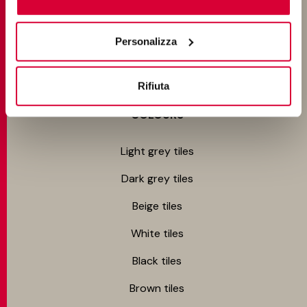
Bedroom tiles
cookie di profilazione può negare il consenso sul tasto
“Rifiuta".
Outdoor tiles
Personalizza
Swimming pool tiles
Rifiuta
COLOURS
Light grey tiles
Dark grey tiles
Beige tiles
White tiles
Black tiles
Brown tiles