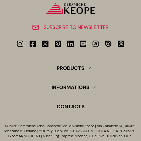
SUBSCRIBE TO NEWSLETTER
PRODUCTS
INFORMATIONS
CONTACTS
© 2026 Ceramiche Atlas Concorde Spa, divisione Keope | Via Canaletto 141, 41042
Spezzano di Fiorano (MO) Italy | Cap.Soc. € 6.032.000 i.v. | C.C.I.A.A. R.E.A. N.202376
Export M/MO 011971 | N.iscr. Reg. Imprese Modena, C.F. e P.Iva IT01282550365