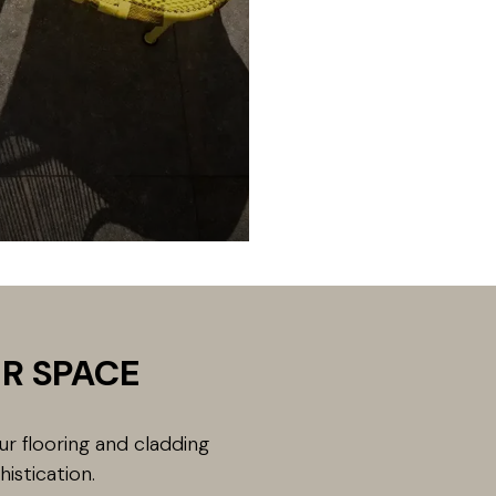
R SPACE
our flooring and cladding
istication.