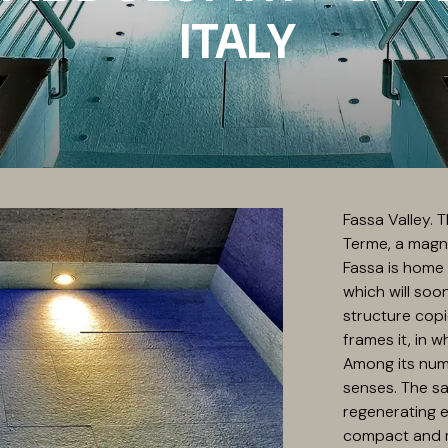
ITALY
Fassa Valley. 
Terme, a magni
Fassa is home 
which will soo
structure cop
frames it, in w
Among its nume
senses. The sa
regenerating e
compact and 