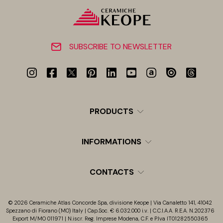
SUBSCRIBE TO NEWSLETTER
PRODUCTS
INFORMATIONS
CONTACTS
© 2026 Ceramiche Atlas Concorde Spa, divisione Keope | Via Canaletto 141, 41042
Spezzano di Fiorano (MO) Italy | Cap.Soc. € 6.032.000 i.v. | C.C.I.A.A. R.E.A. N.202376
Export M/MO 011971 | N.iscr. Reg. Imprese Modena, C.F. e P.Iva IT01282550365