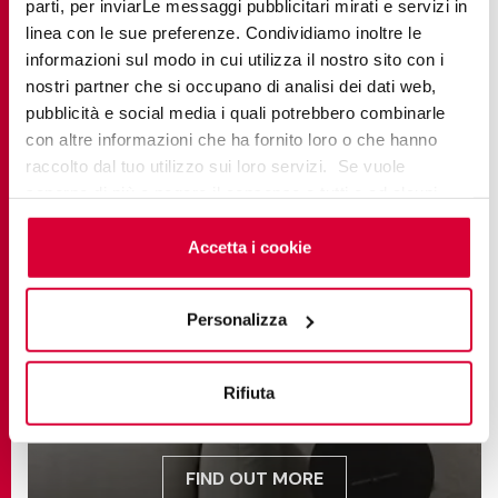
parti, per inviarLe messaggi pubblicitari mirati e servizi in
linea con le sue preferenze. Condividiamo inoltre le
informazioni sul modo in cui utilizza il nostro sito con i
nostri partner che si occupano di analisi dei dati web,
pubblicità e social media i quali potrebbero combinarle
con altre informazioni che ha fornito loro o che hanno
raccolto dal tuo utilizzo sui loro servizi. Se vuole
saperne di più o negare il consenso a tutti o ad alcuni
cookie
clicchi qui
. Il consenso può essere espresso
cliccando sul tasto “Accetta i cookie”. Se non vuole i
Accetta i cookie
cookie di profilazione può negare il consenso sul tasto
“Rifiuta".
Personalizza
BRYSTONE
Rifiuta
FIND OUT MORE