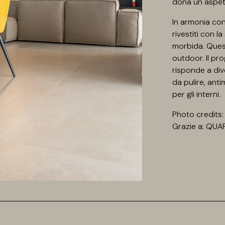
dona un aspett
In armonia con 
rivestiti con l
morbida. Quest
outdoor. Il pro
risponde a dive
da pulire, ant
per gli interni.
Photo credits:
Grazie a: QUA