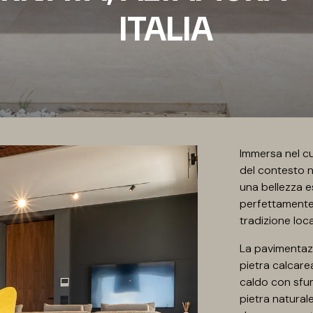
ITALIA
Immersa nel cuo
del contesto n
una bellezza es
perfettamente 
tradizione loca
La pavimentazi
pietra calcarea
caldo con sfum
pietra natural