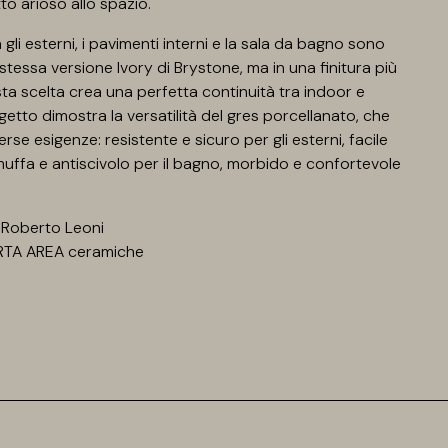
o arioso allo spazio.
gli esterni, i pavimenti interni e la sala da bagno sono
a stessa versione Ivory di Brystone, ma in una finitura più
a scelta crea una perfetta continuità tra indoor e
getto dimostra la versatilità del gres porcellanato, che
rse esigenze: resistente e sicuro per gli esterni, facile
imuffa e antiscivolo per il bagno, morbido e confortevole
 Roberto Leoni
RTA AREA ceramiche