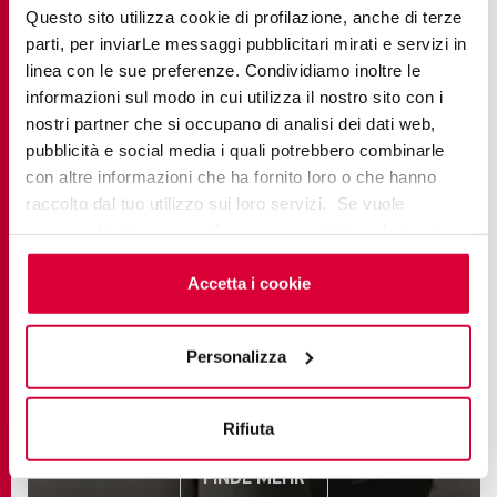
Questo sito utilizza cookie di profilazione, anche di terze
parti, per inviarLe messaggi pubblicitari mirati e servizi in
linea con le sue preferenze. Condividiamo inoltre le
informazioni sul modo in cui utilizza il nostro sito con i
nostri partner che si occupano di analisi dei dati web,
pubblicità e social media i quali potrebbero combinarle
con altre informazioni che ha fornito loro o che hanno
raccolto dal tuo utilizzo sui loro servizi. Se vuole
saperne di più o negare il consenso a tutti o ad alcuni
cookie
clicchi qui
. Il consenso può essere espresso
cliccando sul tasto “Accetta i cookie”. Se non vuole i
Accetta i cookie
cookie di profilazione può negare il consenso sul tasto
BRYSTONE
“Rifiuta".
Personalizza
Rifiuta
FINDE MEHR