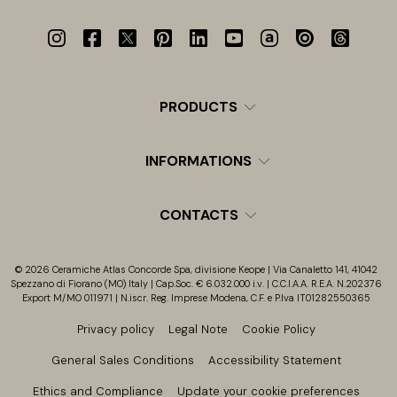
PRODUCTS
INFORMATIONS
CONTACTS
© 2026 Ceramiche Atlas Concorde Spa, divisione Keope | Via Canaletto 141, 41042
Spezzano di Fiorano (MO) Italy | Cap.Soc. € 6.032.000 i.v. | C.C.I.A.A. R.E.A. N.202376
Export M/MO 011971 | N.iscr. Reg. Imprese Modena, C.F. e P.Iva IT01282550365
Privacy policy
Legal Note
Cookie Policy
General Sales Conditions
Accessibility Statement
Ethics and Compliance
Update your cookie preferences