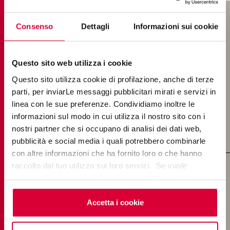
PORCELAIN STONEWARE: DESIGN
Consenso
Dettagli
Informazioni sui cookie
YOUR SPACE
Questo sito web utilizza i cookie
Keope offers various solutions that could fulfill
Questo sito utilizza cookie di profilazione, anche di terze
your design ideas. Discover all our flooring and
parti, per inviarLe messaggi pubblicitari mirati e servizi in
cladding proposals and start designing your
linea con le sue preferenze. Condividiamo inoltre le
spaces with elegance and sophistication.
informazioni sul modo in cui utilizza il nostro sito con i
nostri partner che si occupano di analisi dei dati web,
pubblicità e social media i quali potrebbero combinarle
con altre informazioni che ha fornito loro o che hanno
raccolto dal tuo utilizzo sui loro servizi. Se vuole
saperne di più o negare il consenso a tutti o ad alcuni
EFFECTS
cookie
clicchi qui
. Il consenso può essere espresso
cliccando sul tasto “Accetta i cookie”. Se non vuole i
Accetta i cookie
Terracotta Look Tiles
cookie di profilazione può negare il consenso sul tasto
“Rifiuta".