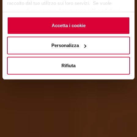
raccolto dal tuo utilizzo sui loro servizi. Se vuole
saperne di più o negare il consenso a tutti o ad alcuni
cookie
clicchi qui
. Il consenso può essere espresso
cliccando sul tasto “Accetta i cookie”. Se non vuole i
Accetta i cookie
cookie di profilazione può negare il consenso sul tasto
“Rifiuta".
Personalizza
Rifiuta