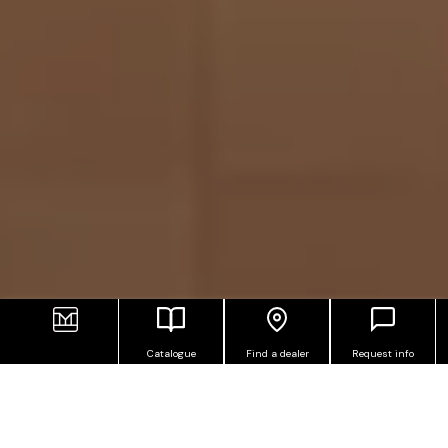
Catalogue
Find a dealer
Request info
METROPOLITAN TRADITION
CottoMilano embodies the contemporary