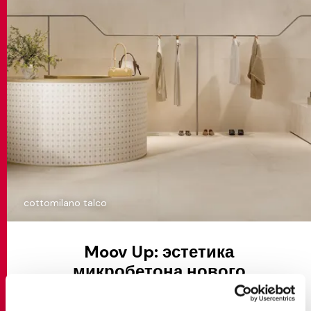
cottomilano talco
Moov Up: эстетика
микробетона нового
поколения