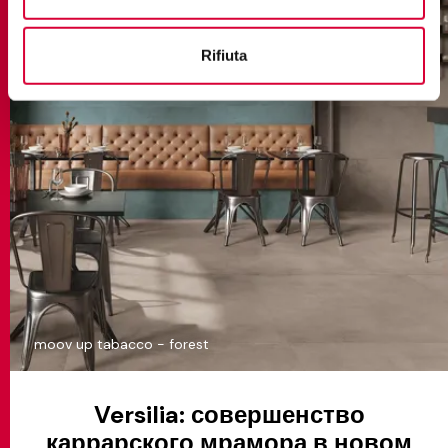
Rifiuta
moov up tabacco - forest
Versilia: совершенство
каррарского мрамора в новом