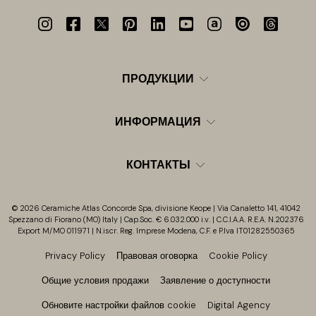
ПРОДУКЦИИ
ИНФОРМАЦИЯ
КОНТАКТЫ
© 2026 Ceramiche Atlas Concorde Spa, divisione Keope | Via Canaletto 141, 41042
Spezzano di Fiorano (MO) Italy | Cap.Soc. € 6.032.000 i.v. | C.C.I.A.A. R.E.A. N.202376
Export M/MO 011971 | N.iscr. Reg. Imprese Modena, C.F. e P.Iva IT01282550365
Privacy Policy
Правовая оговорка
Cookie Policy
Общие условия продажи
Заявление о доступности
Обновите настройки файлов cookie
Digital Agency