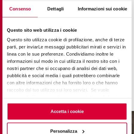
После десятилетия успеха Moov новая
Consenso
Dettagli
Informazioni sui cookie
коллекция
Moov Up
представляет
революционную технологию UltraMatt, которая
Questo sito web utilizza i cookie
выводит
плитку под бетон
на новый уровень
Questo sito utilizza cookie di profilazione, anche di terze
изысканности. Эта напольная плитка доступна в
parti, per inviarLe messaggi pubblicitari mirati e servizi in
восьми аккуратно подобранных цветах, в числе
linea con le sue preferenze. Condividiamo inoltre le
которых теплые Tobacco и Sand, современные
informazioni sul modo in cui utilizza il nostro sito con i
White и Clay и трендовые Forest и Coffee.
nostri partner che si occupano di analisi dei dati web,
Представлена в больших форматах до 120x278
pubblicità e social media i quali potrebbero combinarle
см с водоструйными узорами и дополнена
con altre informazioni che ha fornito loro o che hanno
декоративной мозаикой для индивидуализации
raccolto dal tuo utilizzo sui loro servizi. Se vuole
дизайна.
saperne di più o negare il consenso a tutti o ad alcuni
cookie
clicchi qui
. Il consenso può essere espresso
cliccando sul tasto “Accetta i cookie”. Se non vuole i
Accetta i cookie
cookie di profilazione può negare il consenso sul tasto
“Rifiuta".
Personalizza