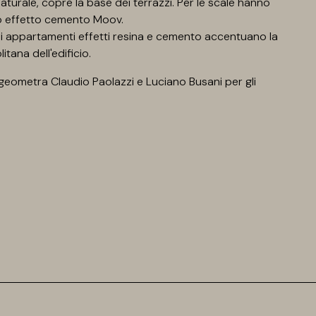
aturale, copre la base dei terrazzi. Per le scale hanno
ro effetto cemento Moov.
gli appartamenti effetti resina e cemento accentuano la
tana dell'edificio.
 geometra Claudio Paolazzi e Luciano Busani per gli