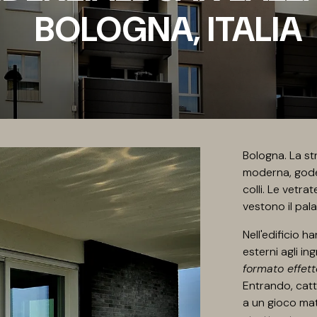
BOLOGNA, ITALIA
Bologna. La st
moderna, gode 
colli. Le vetrat
vestono il pal
Nell'edificio h
esterni agli in
formato effet
Entrando, cattu
a un gioco mat