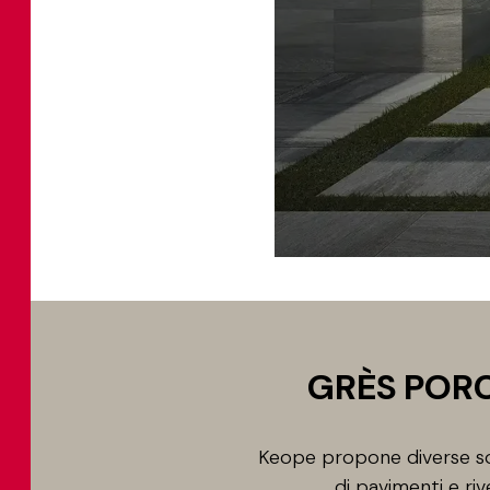
GRÈS PORC
Keope propone diverse sol
di pavimenti e riv