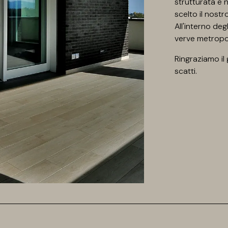
strutturata e n
scelto il nost
All'interno de
verve metropoli
Ringraziamo il
scatti.