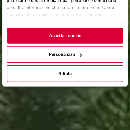
pubblicità e social media i quali potrebbero combinarle
con altre informazioni che ha fornito loro o che hanno
raccolto dal tuo utilizzo sui loro servizi. Se vuole
saperne di più o negare il consenso a tutti o ad alcuni
cookie
clicchi qui
. Il consenso può essere espresso
cliccando sul tasto “Accetta i cookie”. Se non vuole i
Accetta i cookie
cookie di profilazione può negare il consenso sul tasto
“Rifiuta".
Personalizza
Rifiuta