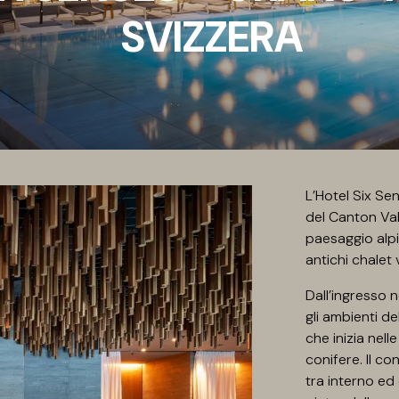
SVIZZERA
L’Hotel Six Se
del Canton Valle
paesaggio alpi
antichi chalet v
Dall’ingresso n
gli ambienti de
che inizia nell
conifere. Il c
tra interno ed 