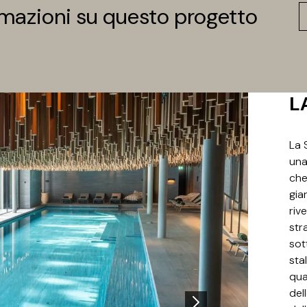
rmazioni su questo progetto
L
La 
una
che
gia
rive
str
sot
stal
qua
del