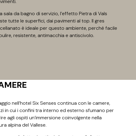
avimenti.
la sala da bagno di servizio, l’effetto Pietra di Vals
ste tutte le superfici, dai pavimenti al top. Il gres
cellanato è ideale per questo ambiente, perché facile
pulire, resistente, antimacchia e antiscivolo.
AMERE
viaggio nell’hotel Six Senses continua con le camere,
zi in cui i confini tra interno ed esterno sfumano per
rire agli ospiti un’immersione coinvolgente nella
ura alpina del Vallese.