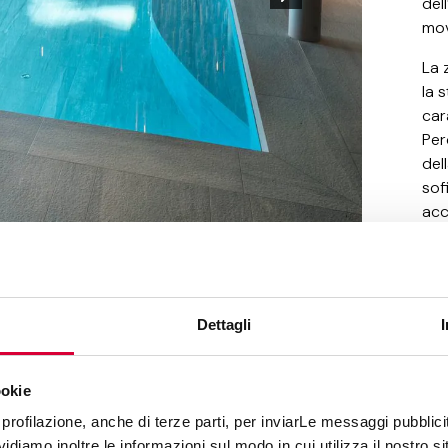
del
mov
La 
la 
car
Per
del
sof
acc
Dettagli
ookie
profilazione, anche di terze parti, per inviarLe messaggi pubblicita
un
diamo inoltre le informazioni sul modo in cui utilizza il nostro sit