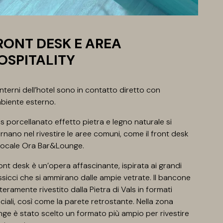
RONT DESK E AREA
OSPITALITY
 interni dell’hotel sono in contatto diretto con
mbiente esterno.
s porcellanato effetto pietra e legno naturale si
ernano nel rivestire le aree comuni, come il front desk
l locale Ora Bar&Lounge.
front desk è un’opera affascinante, ispirata ai grandi
sicci che si ammirano dalle ampie vetrate. Il bancone
nteramente rivestito dalla Pietra di Vals in formati
ciali, così come la parete retrostante. Nella zona
nge è stato scelto un formato più ampio per rivestire