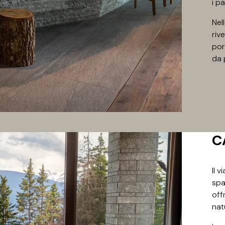
i p
Nel
rive
por
da 
C
Il 
spa
off
nat