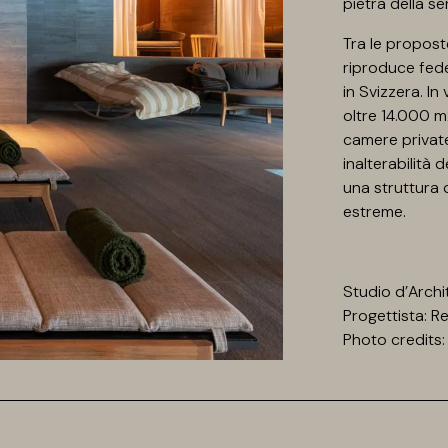
pietra della se
Tra le proposte
riproduce fede
in Svizzera. In
oltre 14.000 m2
camere private
inalterabilità 
una struttura 
estreme.
Studio d’Archi
Progettista: 
Photo credits: