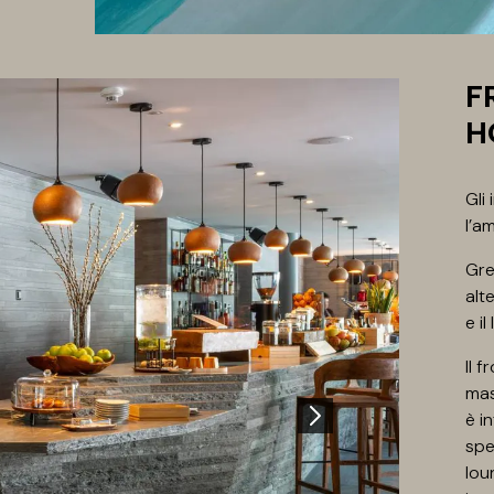
F
H
Gli
l’a
Gre
alt
e i
Il 
mas
è i
spe
lou