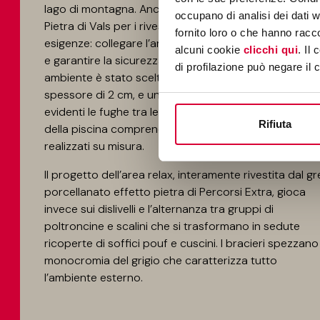
lago di montagna. Anche in questo caso, l’utilizzo dell
occupano di analisi dei dati 
Pietra di Vals per i rivestimenti outdoor soddisfa due
fornito loro o che hanno racco
esigenze: collegare l’architettura alla natura autocto
alcuni cookie
clicchi qui
. Il
e garantire la sicurezza degli ospiti. Per questo
di profilazione può negare il 
ambiente è stato scelto un unico formato con
spessore di 2 cm, e una posa speciale che rende più
evidenti le fughe tra le piastrelle. Inoltre, il rivestiment
Rifiuta
della piscina comprende alcuni formati speciali
realizzati su misura.
Il progetto dell’area relax, interamente rivestita dal gr
porcellanato effetto pietra di Percorsi Extra, gioca
invece sui dislivelli e l’alternanza tra gruppi di
poltroncine e scalini che si trasformano in sedute
ricoperte di soffici pouf e cuscini. I bracieri spezzano
monocromia del grigio che caratterizza tutto
l’ambiente esterno.