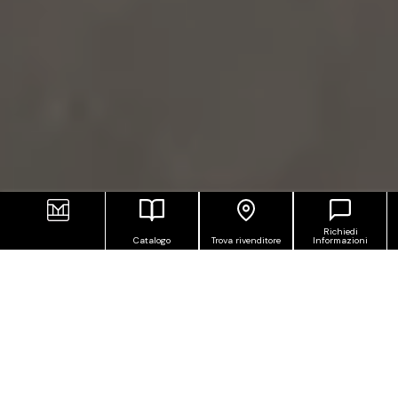
Richiedi
Catalogo
Trova rivenditore
Informazioni
PIASTRELLE IN GRES
PORCELLANATO EFFETTO
CEMENTO, CON MOOV LO STILE È
URBANO