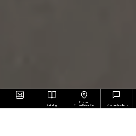
Finden
Katalog
Einzelhändler
Infos anfordern
FEINSTEINZEUGFLIESEN MIT
ZEMENTOPTIK, MIT MOOV WIRD
DER STIL URBAN