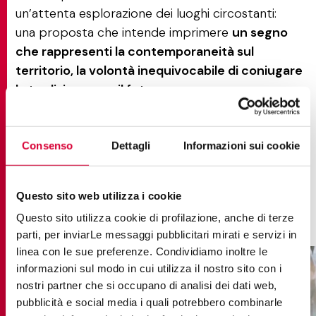
un’attenta esplorazione dei luoghi circostanti:
una proposta che intende imprimere
un segno
che rappresenti la contemporaneità sul
territorio, la volontà inequivocabile di coniugare
la tradizione con il futuro
.
Gli spazi sono progettati per accogliere
professionisti del settore, architetti, designer e
Consenso
Dettagli
Informazioni sui cookie
clienti in un ambiente accogliente e ispirante, dove
ogni dettaglio è curato con attenzione per
offrire un'esperienza unica di esplorazione e
Questo sito web utilizza i cookie
creatività.
Questo sito utilizza cookie di profilazione, anche di terze
parti, per inviarLe messaggi pubblicitari mirati e servizi in
linea con le sue preferenze. Condividiamo inoltre le
informazioni sul modo in cui utilizza il nostro sito con i
nostri partner che si occupano di analisi dei dati web,
pubblicità e social media i quali potrebbero combinarle