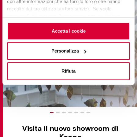
con altre informazioni che ha fornito loro o che hanno
raccolto dal tuo utilizzo sui loro servizi. Se vuole
saperne di più o negare il consenso a tutti o ad alcuni
cookie
clicchi qui
. Il consenso può essere espresso
cliccando sul tasto “Accetta i cookie”. Se non vuole i
Accetta i cookie
cookie di profilazione può negare il consenso sul tasto
“Rifiuta".
Personalizza
Rifiuta
Visita il nuovo showroom di
Keope