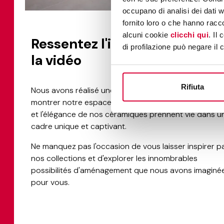
occupano di analisi dei dati 
fornito loro o che hanno racco
alcuni cookie
clicchi qui
. Il
Ressentez l'inspiration, lance
di profilazione può negare il 
la vidéo
Rifiuta
Nous avons réalisé une vidéo exclusive pour vous
montrer notre espace rénové, où le design, l'innovati
et l'élégance de nos céramiques prennent vie dans u
cadre unique et captivant.
Ne manquez pas l'occasion de vous laisser inspirer p
nos collections et d'explorer les innombrables
possibilités d'aménagement que nous avons imaginé
pour vous.