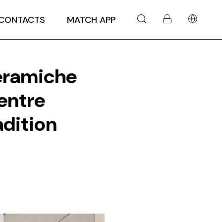
CONTACTS
MATCH APP
eramiche
entre
adition