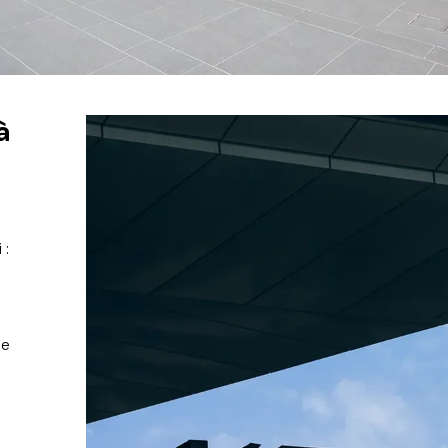
à
i
:
se