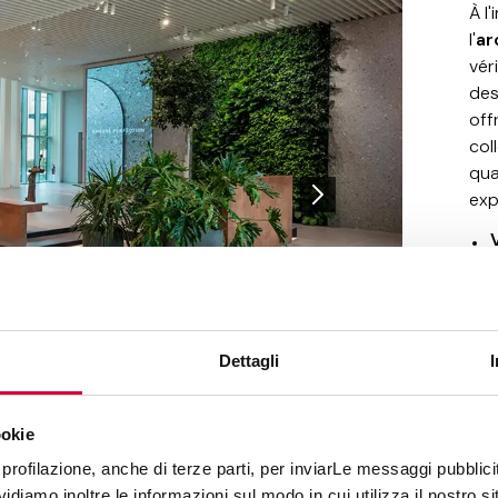
À l
l'
ar
vér
des
off
col
qua
exp
i
Dettagli
ookie
profilazione, anche di terze parti, per inviarLe messaggi pubblicita
diamo inoltre le informazioni sul modo in cui utilizza il nostro sit