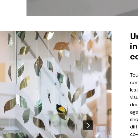
U
in
c
Tou
con
les
vis
deu
age
sho
dif
co-