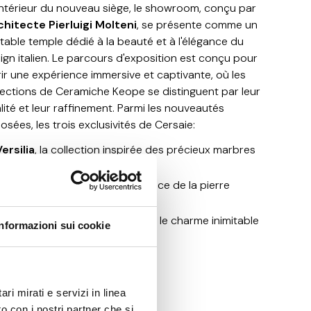
'intérieur du nouveau siège, le showroom, conçu par
chitecte Pierluigi Molteni
, se présente comme un
itable temple dédié à la beauté et à l'élégance du
ign italien. Le parcours d'exposition est conçu pour
rir une expérience immersive et captivante, où les
lections de Ceramiche Keope se distinguent par leur
lité et leur raffinement. Parmi les nouveautés
osées, les trois exclusivités de Cersaie:
Versilia
, la collection inspirée des précieux marbres
taliens;
Lavica
, la série qui révèle l'essence de la pierre
volcanique sicilienne;
Unica
, la nouveauté qui exprime le charme inimitable
Informazioni sui cookie
du chêne naturel.
ri mirati e servizi in linea
o con i nostri partner che si