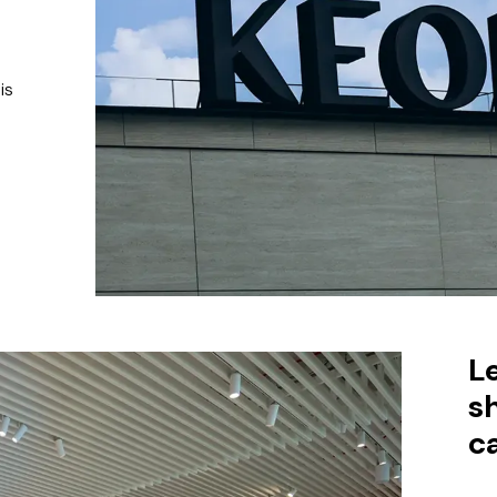
is
Le
s
c