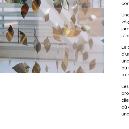
con
Une
vég
jar
s'i
Le 
d'u
une
du 
tra
Les
pro
cli
où 
une