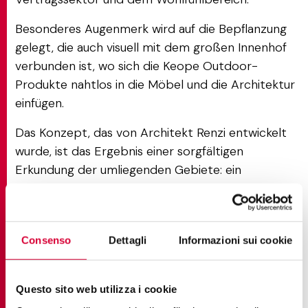
Besonderes Augenmerk wird auf die Bepflanzung
gelegt, die auch visuell mit dem großen Innenhof
verbunden ist, wo sich die Keope Outdoor-
Produkte nahtlos in die Möbel und die Architektur
einfügen.
Das Konzept, das von Architekt Renzi entwickelt
wurde, ist das Ergebnis einer sorgfältigen
Erkundung der umliegenden Gebiete: ein
Vorschlag, der darauf abzielt, ein Zeichen zu
setzen, das die Moderne in der Region
repräsentiert – ein unmissverständlicher Wunsch,
Consenso
Dettagli
Informazioni sui cookie
Tradition mit Zukunft zu verbinden.
Die Räume sind so gestaltet, dass sie Fachleute
Questo sito web utilizza i cookie
der Branche, Architekten, Designer und Kunden in