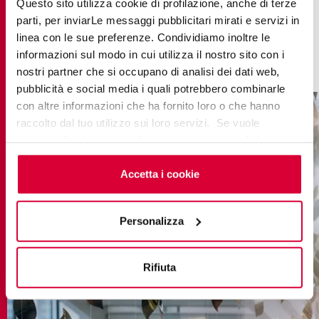
einer einladenden und inspirierenden Umgebung
Questo sito utilizza cookie di profilazione, anche di terze
parti, per inviarLe messaggi pubblicitari mirati e servizi in
empfangen, in der jedes Detail mit Sorgfalt
linea con le sue preferenze. Condividiamo inoltre le
gestaltet ist, um ein einzigartiges Erlebnis der
informazioni sul modo in cui utilizza il nostro sito con i
Erkundung und Kreativität zu bieten.
nostri partner che si occupano di analisi dei dati web,
pubblicità e social media i quali potrebbero combinarle
con altre informazioni che ha fornito loro o che hanno
raccolto dal tuo utilizzo sui loro servizi. Se vuole
saperne di più o negare il consenso a tutti o ad alcuni
cookie
clicchi qui
. Il consenso può essere espresso
cliccando sul tasto “Accetta i cookie”. Se non vuole i
Accetta i cookie
cookie di profilazione può negare il consenso sul tasto
“Rifiuta".
Personalizza
Rifiuta