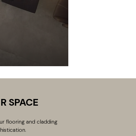
R SPACE
our flooring and cladding
istication.