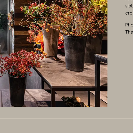
sla
cre
Pho
Tha