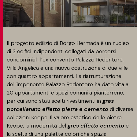
CONTATTI
MATCH APP
Il progetto edilizio di Borgo Hermada è un nucleo
di 3 edifici indipendenti collegati da percorsi
condominiali: l’ex convento Palazzo Redentore,
CERCA
Villa Angelica e una nuova costruzione di due ville
con quattro appartamenti. La ristrutturazione
dell’imponente Palazzo Redentore ha dato vita a
AREA RISERVATA
20 appartamenti e spazi comuni a pianterreno,
per cui sono stati scelti rivestimenti in
gres
porcellanato effetto pietra e cemento
di diverse
collezioni Keope. Il valore estetico delle pietre
Keope, la modernità del
gres effetto cemento
e
la scelta di una palette colori che spazia