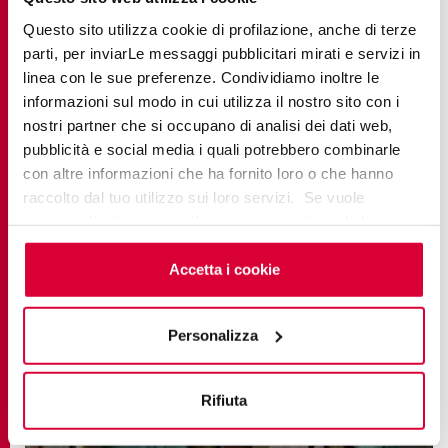
Questo sito utilizza cookie di profilazione, anche di terze
parti, per inviarLe messaggi pubblicitari mirati e servizi in
linea con le sue preferenze. Condividiamo inoltre le
informazioni sul modo in cui utilizza il nostro sito con i
nostri partner che si occupano di analisi dei dati web,
pubblicità e social media i quali potrebbero combinarle
con altre informazioni che ha fornito loro o che hanno
raccolto dal tuo utilizzo sui loro servizi. Se vuole
saperne di più o negare il consenso a tutti o ad alcuni
cookie
clicchi qui
. Il consenso può essere espresso
cliccando sul tasto “Accetta i cookie”. Se non vuole i
Accetta i cookie
cookie di profilazione può negare il consenso sul tasto
“Rifiuta".
Personalizza
DOLMIX
Rifiuta
Timeless Trend