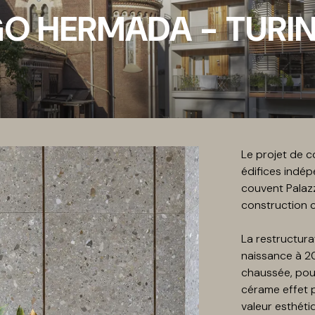
O HERMADA - TURIN,
Le projet de 
édifices indép
couvent Palazz
construction 
La restructur
naissance à 2
chaussée, pour
cérame effet p
valeur esthéti