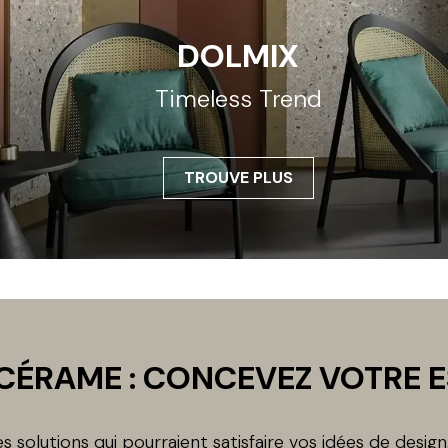
DOLMIX
Timeless Trend
TROUVE PLUS
CÉRAME : CONCEVEZ VOTRE 
 solutions qui pourraient satisfaire vos idées de desig