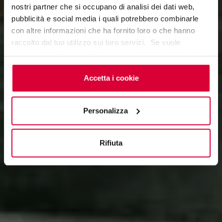
LONDALE
nostri partner che si occupano di analisi dei dati web,
pubblicità e social media i quali potrebbero combinarle
con altre informazioni che ha fornito loro o che hanno
raccolto dal tuo utilizzo sui loro servizi. Se vuole
saperne di più o negare il consenso a tutti o ad alcuni
cookie
clicchi qui
. Il consenso può essere espresso
cliccando sul tasto “Accetta i cookie”. Se non vuole i
Accetta i cookie
cookie di profilazione può negare il consenso sul tasto
“Rifiuta".
Personalizza
Rifiuta