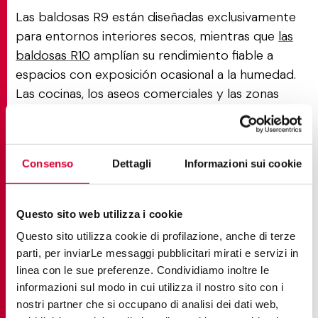
Las baldosas R9 están diseñadas exclusivamente
para entornos interiores secos, mientras que
las
baldosas R10
amplían su rendimiento fiable a
espacios con exposición ocasional a la humedad.
Las cocinas, los aseos comerciales y las zonas
ligeramente húmedas en las que el contacto con
el agua es intermitente requieren una clasificación
R10, que alcanza un ángulo de rampa de entre 10°
Consenso
Dettagli
Informazioni sui cookie
y 19° según el ensayo DIN 51130.
R9 frente a R11: confort en
Questo sito web utilizza i cookie
interiores frente a seguridad en
Questo sito utilizza cookie di profilazione, anche di terze
parti, per inviarLe messaggi pubblicitari mirati e servizi in
exteriores
linea con le sue preferenze. Condividiamo inoltre le
informazioni sul modo in cui utilizza il nostro sito con i
El salto de R9 a R11 supone un cambio importante
nostri partner che si occupano di analisi dei dati web,