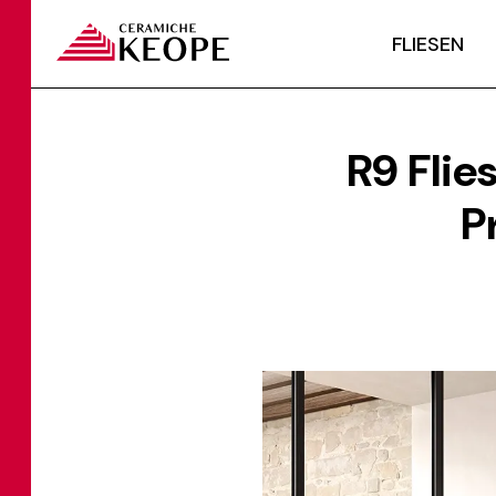
FLIESEN
R9 Fli
P