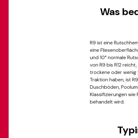
Was bed
R9 ist eine Rutschhem
eine Fliesenoberfläc
und 10° normale Ruts
von R9 bis R12 reich
trockene oder wenig f
Traktion haben, ist R
Duschböden, Poolumr
Klassifizierungen wie
behandelt wird.
Typi