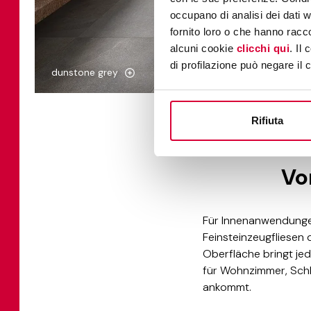
occupano di analisi dei dati 
fornito loro o che hanno racco
alcuni cookie
clicchi qui
. Il
di profilazione può negare il 
dunstone grey
Rifiuta
Vo
Für Innenanwendungen,
Feinsteinzeugfliesen 
Oberfläche bringt je
für Wohnzimmer, Schla
ankommt.