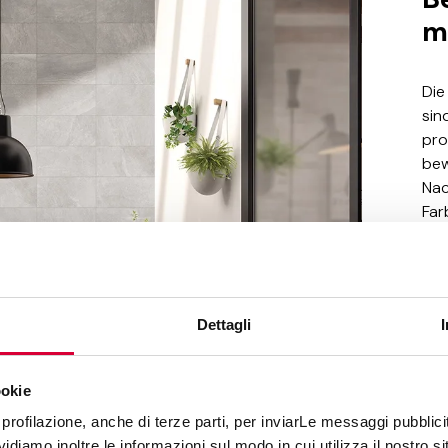
m
Die
sin
pro
bew
Nac
Far
Dad
gut
Woh
Dettagli
ookie
profilazione, anche di terze parti, per inviarLe messaggi pubblicita
diamo inoltre le informazioni sul modo in cui utilizza il nostro sit