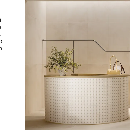
d
e
,
it
in