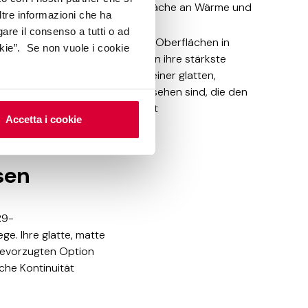
Beschaffenheit einer R9-Oberfläche an Wärme und
ltre informazioni che ha
haptischer Präsenz
gare il consenso a tutti o ad
Raffiniert und minimalistisch
: Oberflächen in
kie”. Se non vuole i cookie
Marmor- und Harzoptik entfalten ihre stärkste
optische Wirkung, wenn sie mit einer glatten,
lichtstreuenden Oberfläche versehen sind, die den
Fokus auf Muster und Tiefe lenkt
Accetta i cookie
sen
R9-
ge. Ihre glatte, matte
 bevorzugten Option
che Kontinuität