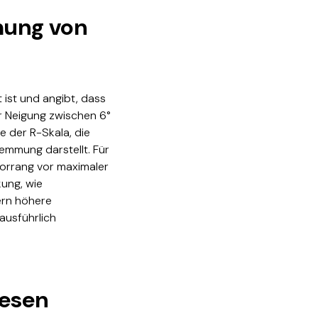
mung von
 ist und angibt, dass
r Neigung zwischen 6°
 der R-Skala, die
emmung darstellt. Für
Vorrang vor maximaler
kung, wie
rn höhere
 ausführlich
iesen