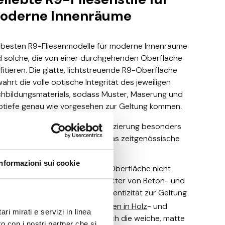
oderne Innenräume
 besten R9-Fliesenmodelle für moderne Innenräume
d solche, die von einer durchgehenden Oberfläche
fitieren. Die glatte, lichtstreuende R9-Oberfläche
ahrt die volle optische Integrität des jeweiligen
hbildungsmaterials, sodass Muster, Maserung und
btiefe genau wie vorgesehen zur Geltung kommen.
urch eignet sich die R9-Klassifizierung besonders
 für drei Einrichtungsstile, die das zeitgenössische
ndesign prägen:
Informazioni sui cookie
Urban und industriell
: Da die Oberfläche nicht
blendet, kommt der rohe Charakter von Beton- und
Steinoptiken mit maximaler Authentizität zur Geltung
Organisch und natürlich
:
Fliesen in Holz
- und
ri mirati e servizi in linea
Terrakotta-Optik
gewinnen durch die weiche, matte
o con i nostri partner che si