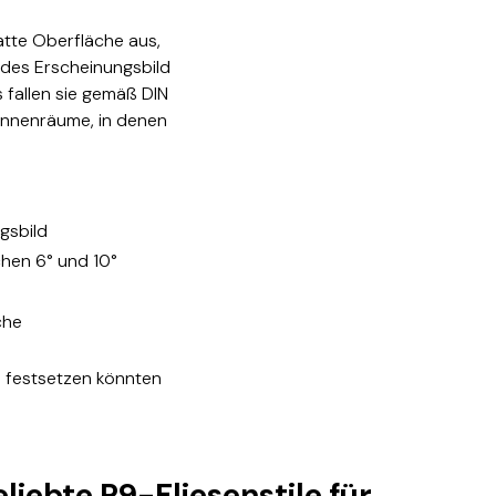
matte Oberfläche aus,
endes Erscheinungsbild
 fallen sie gemäß DIN
 Innenräume, in denen
gsbild
hen 6° und 10°
che
e festsetzen könnten
liebte R9-Fliesenstile für