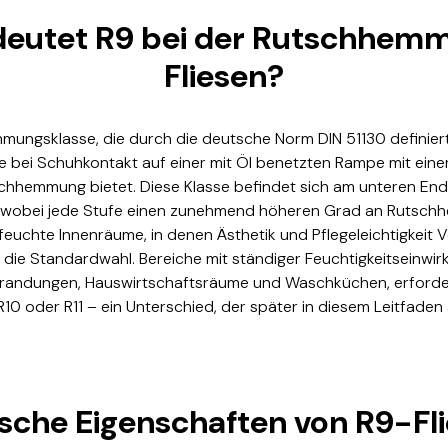
eutet R9 bei der Rutschhem
Fliesen?
mungsklasse, die durch die deutsche Norm DIN 51130 definiert
he bei Schuhkontakt auf einer mit Öl benetzten Rampe mit eine
chhemmung bietet. Diese Klasse befindet sich am unteren Ende
t, wobei jede Stufe einen zunehmend höheren Grad an Rutschh
euchte Innenräume, in denen Ästhetik und Pflegeleichtigkeit 
9 die Standardwahl. Bereiche mit ständiger Feuchtigkeitseinwir
andungen, Hauswirtschaftsräume und Waschküchen, erforde
 R10 oder R11 – ein Unterschied, der später in diesem Leitfaden
sche Eigenschaften von R9-Fl