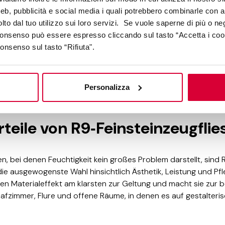
web, pubblicità e social media i quali potrebbero combinarle con a
lto dal tuo utilizzo sui loro servizi. Se vuole saperne di più o ne
 consenso può essere espresso cliccando sul tasto “Accetta i coo
consenso sul tasto “Rifiuta".
Personalizza
rteile von R9‑Feinsteinzeugflie
 bei denen Feuchtigkeit kein großes Problem darstellt, sind 
die ausgewogenste Wahl hinsichtlich Ästhetik, Leistung und Pfle
den Materialeffekt am klarsten zur Geltung und macht sie zur
fzimmer, Flure und offene Räume, in denen es auf gestalteris