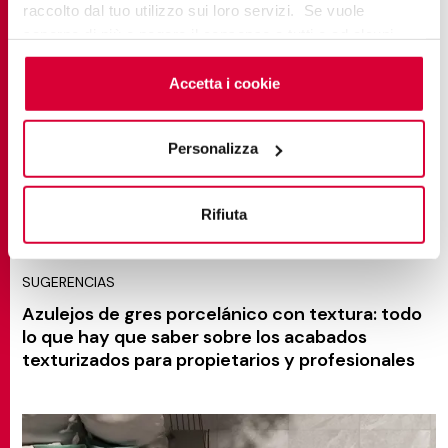
raccolto dal tuo utilizzo sui loro servizi. Se vuole
saperne di più o negare il consenso a tutti o ad alcuni
cookie
clicchi qui
. Il consenso può essere espresso
cliccando sul tasto “Accetta i cookie”. Se non vuole i
Accetta i cookie
cookie di profilazione può negare il consenso sul tasto
“Rifiuta".
Personalizza
Rifiuta
SUGERENCIAS
Azulejos de gres porcelánico con textura: todo
lo que hay que saber sobre los acabados
texturizados para propietarios y profesionales