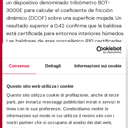
un dispositivo denominado tribómetro BOT-
3000E para calcular el coeficiente de fricción
dinámico (DCOF) sobre una superficie mojada. Un
resultado superior a 0,42 confirma que la baldosa
está certificada para entornos interiores húmedos.
Las baldosas de gres porcelánico R10 certificadas
según la norma DIN 51130 superan este umbral de
0,42 DCOF, lo que las hace conformes con ambos
sistemas.
Consenso
Dettagli
Informazioni sui cookie
En la práctica, una baldosa con clasificación R10 y
un DCOF superior a 0,42 está certificada para
Questo sito web utilizza i cookie
suelos interiores húmedos según las normas tanto
Questo sito utilizza cookie di profilazione, anche di terze
europeas como estadounidenses.
parti, per inviarLe messaggi pubblicitari mirati e servizi in
linea con le sue preferenze. Condividiamo inoltre le
informazioni sul modo in cui utilizza il nostro sito con i
Los mejores lugares para
nostri partner che si occupano di analisi dei dati web,
utilizar baldosas de