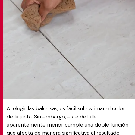
MATCH APP
BUSCAR
ÁREA RESERVADA
Al elegir las baldosas, es fácil subestimar el color
de la junta. Sin embargo, este detalle
aparentemente menor cumple una doble función
que afecta de manera significativa al resultado