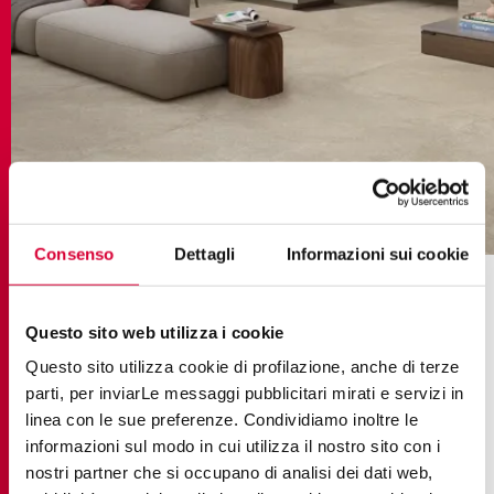
arkè beige
Consenso
Dettagli
Informazioni sui cookie
El color de las juntas para los
azulejos imitación terracota
Questo sito web utilizza i cookie
Questo sito utilizza cookie di profilazione, anche di terze
parti, per inviarLe messaggi pubblicitari mirati e servizi in
Las
azulejos imitación terracota
requieren juntas
linea con le sue preferenze. Condividiamo inoltre le
en tonos cálidos que respeten su carácter natural.
informazioni sul modo in cui utilizza il nostro sito con i
Las juntas de color marrón u óxido realzan los
nostri partner che si occupano di analisi dei dati web,
tonos terrosos y recrean auténticas atmósferas