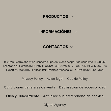
PRODUCTOS
INFORMACIÓNES
CONTACTOS
© 2026 Ceramiche Atlas Concorde Spa, divisione Keope | Via Canaletto 141, 41042
Spezzano di Fiorano (MO) Italy | Cap.Soc. € 6.032.000 i.v. | C.C.I.A.A. R.E.A. N.202376
Export M/MO 011971 | N.iscr. Reg. Imprese Modena, C.F. e P.Iva IT01282550365
Privacy Policy
Aviso legal
Cookie Policy
Condiciones generales de venta
Declaración de accesibilidad
Ética y Cumplimiento
Actualice sus preferencias de cookies
Digital Agency