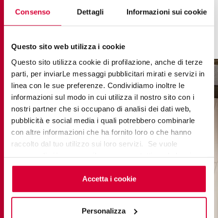
contraste resaltan la singularidad de cada baldosa,
Consenso
Dettagli
Informazioni sui cookie
mientras que las juntas tono sobre tono crean un
efecto más uniforme y delicado.
Questo sito web utilizza i cookie
Questo sito utilizza cookie di profilazione, anche di terze
parti, per inviarLe messaggi pubblicitari mirati e servizi in
linea con le sue preferenze. Condividiamo inoltre le
informazioni sul modo in cui utilizza il nostro sito con i
nostri partner che si occupano di analisi dei dati web,
pubblicità e social media i quali potrebbero combinarle
con altre informazioni che ha fornito loro o che hanno
raccolto dal tuo utilizzo sui loro servizi. Se vuole
saperne di più o negare il consenso a tutti o ad alcuni
cookie
clicchi qui
. Il consenso può essere espresso
cliccando sul tasto “Accetta i cookie”. Se non vuole i
Accetta i cookie
cookie di profilazione può negare il consenso sul tasto
“Rifiuta".
Personalizza