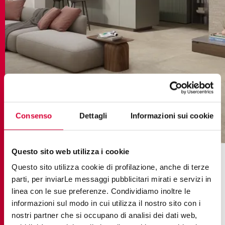
Consenso
Dettagli
Informazioni sui cookie
arkè beige
Questo sito web utilizza i cookie
Couleur des joints pour un
Questo sito utilizza cookie di profilazione, anche di terze
carrelage effet terre cuite
parti, per inviarLe messaggi pubblicitari mirati e servizi in
linea con le sue preferenze. Condividiamo inoltre le
informazioni sul modo in cui utilizza il nostro sito con i
Les
carrelages effet terre cuite
nécessitent des
nostri partner che si occupano di analisi dei dati web,
joints aux tons chauds, capables de respecter leur