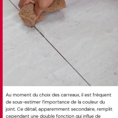
MATCH APP
RECHERCHE
ESPACE RÉSERVÉ
Au moment du choix des carreaux, il est fréquent
de sous-estimer l’importance de la couleur du
joint. Ce détail, apparemment secondaire, remplit
cependant une double fonction qui influe de