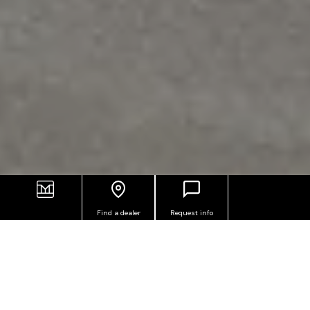
Find a dealer
Request info
POINT, NATURAL STONE-EFFECT
PORCELAIN STONEWARE TILES
Inspired by the beauty of natural quartzite, Point is