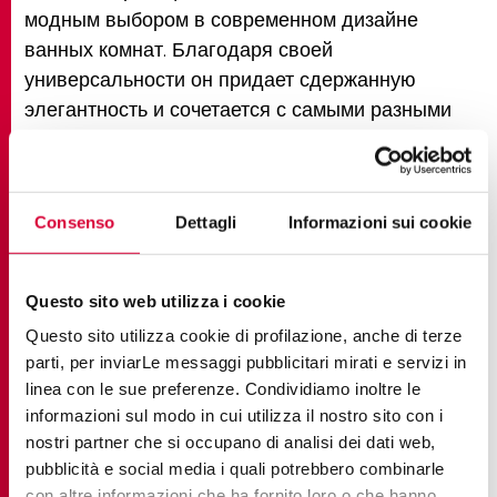
модным выбором в современном дизайне
ванных комнат. Благодаря своей
универсальности он придает сдержанную
элегантность и сочетается с самыми разными
цветами и материалами. Для тех, кто хочет
получить авангардное, функциональное и
эстетически привлекательное решение, светло-
Consenso
Dettagli
Informazioni sui cookie
серый керамогранит - отличный выбор.
Ceramiche Keope представляет несколько
Questo sito web utilizza i cookie
коллекций светло-серого цвета
, способных
преобразить облик вашей ванной комнаты.
Questo sito utilizza cookie di profilazione, anche di terze
parti, per inviarLe messaggi pubblicitari mirati e servizi in
Светло-серый керамогранит
коллекции Geo
linea con le sue preferenze. Condividiamo inoltre le
отражает суть современности, сочетая в себе
informazioni sul modo in cui utilizza il nostro sito con i
техническую прочность и эстетическую
nostri partner che si occupano di analisi dei dati web,
утонченность. Этот нейтральный, но
pubblicità e social media i quali potrebbero combinarle
выразительный цвет служит надежной основой
con altre informazioni che ha fornito loro o che hanno