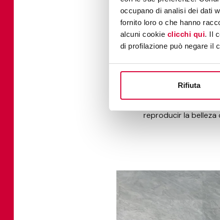
occupano di analisi dei dati 
brystone ivory
fornito loro o che hanno racco
alcuni cookie
clicchi qui
. Il
di profilazione può negare il 
Baño m
Rifiuta
Uno de los usos más e
mármol siempre ha sid
reproducir la belleza