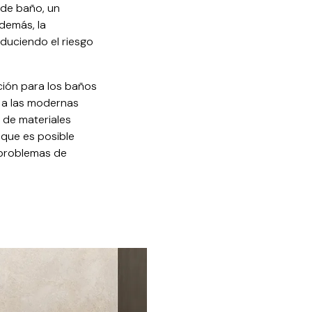
 de baño, un
demás, la
educiendo el riesgo
ción para los baños
 a las modernas
 de materiales
 que es posible
s problemas de