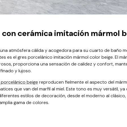
 con cerámica imitación mármol b
una atmósfera cálida y acogedora para su cuarto de baño m
s es el gres porcelánico imitación mármol color beige. El má
rrosos, proporciona una sensación de calidez y confort, man
inado y lujoso.
 porcelánico beige
reproducen fielmente el aspecto del mármo
tices que van del marfil al miel. Este tono es muy versátil, ya
ferentes estilos de decoración, desde el moderno al clásico,
amplia gama de colores.