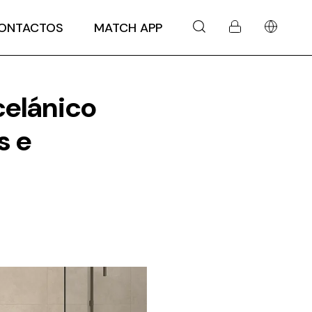
ONTACTOS
MATCH APP
celánico
s e