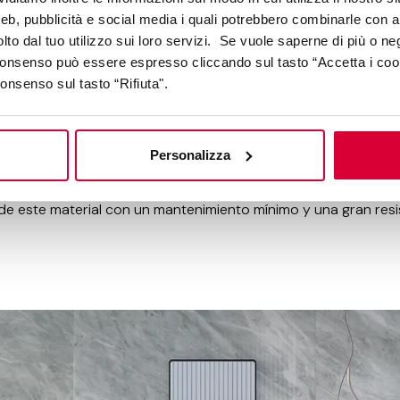
web, pubblicità e social media i quali potrebbero combinarle con a
lto dal tuo utilizzo sui loro servizi. Se vuole saperne di più o ne
 consenso può essere espresso cliccando sul tasto “Accetta i coo
consenso sul tasto “Rifiuta".
oderno con cerámica imitación 
Personalizza
legantes y refinados del gres porcelánico es reproducir el má
o símbolo de lujo y refinamiento, y gracias al gres porcelánic
 de este material con un mantenimiento mínimo y una gran resi