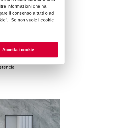
ltre informazioni che ha
gare il consenso a tutti o ad
kie”. Se non vuole i cookie
mármol
Accetta i cookie
rmol. La imitación
o hoy es posible
stencia.