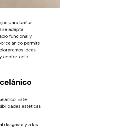
ejos para baños
al se adapta
cio funcional y
porcelánico
permite
xploraremos ideas,
y confortable.
rcelánico
elánico. Este
ibilidades estéticas
al desgaste y a los