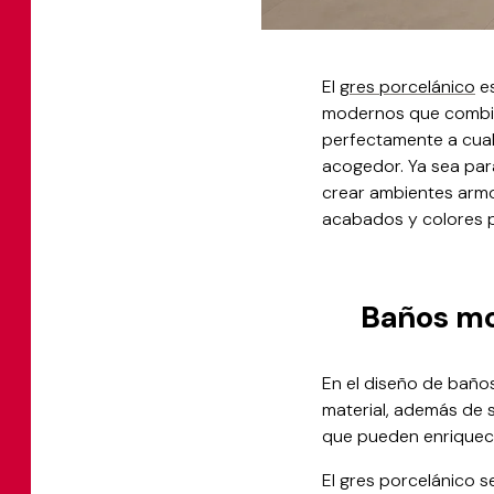
El
gres porcelánico
es
modernos que combinen
perfectamente a cual
acogedor. Ya sea para
crear ambientes armo
acabados y colores p
Baños mo
En el diseño de baños
material, además de 
que pueden enriquece
El gres porcelánico se