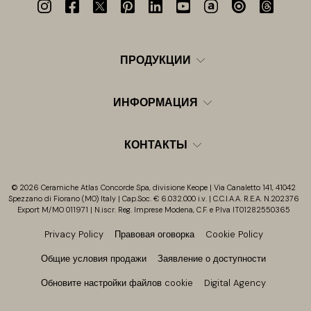
ПРОДУКЦИИ
ИНФОРМАЦИЯ
КОНТАКТЫ
© 2026 Ceramiche Atlas Concorde Spa, divisione Keope | Via Canaletto 141, 41042
Spezzano di Fiorano (MO) Italy | Cap.Soc. € 6.032.000 i.v. | C.C.I.A.A. R.E.A. N.202376
Export M/MO 011971 | N.iscr. Reg. Imprese Modena, C.F. e P.Iva IT01282550365
Privacy Policy
Правовая оговорка
Cookie Policy
Общие условия продажи
Заявление о доступности
Обновите настройки файлов cookie
Digital Agency