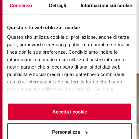
керамогранит с декорированным
эффектом
Consenso
Dettagli
Informazioni sui cookie
дерева
. Эта коллекция создает на кухне тепло и
очаровывает эыыектом натурального дерева, не
Questo sito web utilizza i cookie
боясь при этом появления пятен и износа,
Questo sito utilizza cookie di profilazione, anche di terze
характерных для натуральных материалов.
parti, per inviarLe messaggi pubblicitari mirati e servizi in
linea con le sue preferenze. Condividiamo inoltre le
informazioni sul modo in cui utilizza il nostro sito con i
nostri partner che si occupano di analisi dei dati web,
pubblicità e social media i quali potrebbero combinarle
con altre informazioni che ha fornito loro o che hanno
raccolto dal tuo utilizzo sui loro servizi. Se vuole
saperne di più o negare il consenso a tutti o ad alcuni
cookie
clicchi qui
. Il consenso può essere espresso
cliccando sul tasto “Accetta i cookie”. Se non vuole i
Accetta i cookie
cookie di profilazione può negare il consenso sul tasto
“Rifiuta".
Personalizza