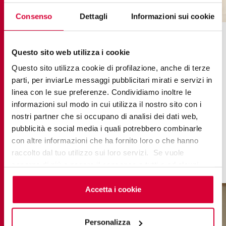
onice honey
Consenso
Dettagli
Informazioni sui cookie
Para quienes prefieren un ambiente más cálido y
Questo sito web utilizza i cookie
acogedor, la
colección Journey
ofrece un gres
Questo sito utilizza cookie di profilazione, anche di terze
porcelánico
imitación madera
decorado. Esta
parti, per inviarLe messaggi pubblicitari mirati e servizi in
colección aporta a la cocina la calidez y el
linea con le sue preferenze. Condividiamo inoltre le
encanto de la madera natural, sin las
informazioni sul modo in cui utilizza il nostro sito con i
preocupaciones de las manchas y el desgaste
nostri partner che si occupano di analisi dei dati web,
típicos de los materiales naturales.
pubblicità e social media i quali potrebbero combinarle
con altre informazioni che ha fornito loro o che hanno
raccolto dal tuo utilizzo sui loro servizi. Se vuole
saperne di più o negare il consenso a tutti o ad alcuni
cookie
clicchi qui
. Il consenso può essere espresso
cliccando sul tasto “Accetta i cookie”. Se non vuole i
Accetta i cookie
cookie di profilazione può negare il consenso sul tasto
“Rifiuta".
Personalizza