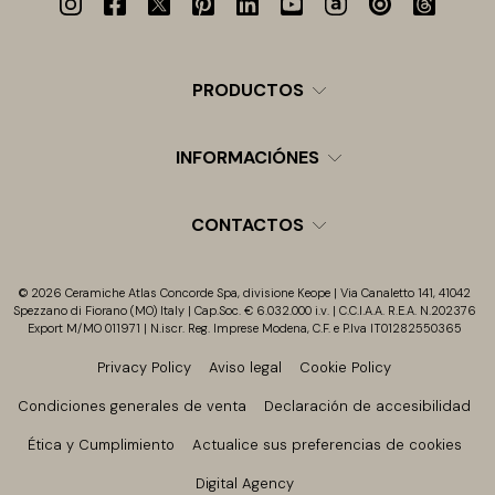
PRODUCTOS
INFORMACIÓNES
CONTACTOS
© 2026 Ceramiche Atlas Concorde Spa, divisione Keope | Via Canaletto 141, 41042
Spezzano di Fiorano (MO) Italy | Cap.Soc. € 6.032.000 i.v. | C.C.I.A.A. R.E.A. N.202376
Export M/MO 011971 | N.iscr. Reg. Imprese Modena, C.F. e P.Iva IT01282550365
Privacy Policy
Aviso legal
Cookie Policy
Condiciones generales de venta
Declaración de accesibilidad
Ética y Cumplimiento
Actualice sus preferencias de cookies
Digital Agency