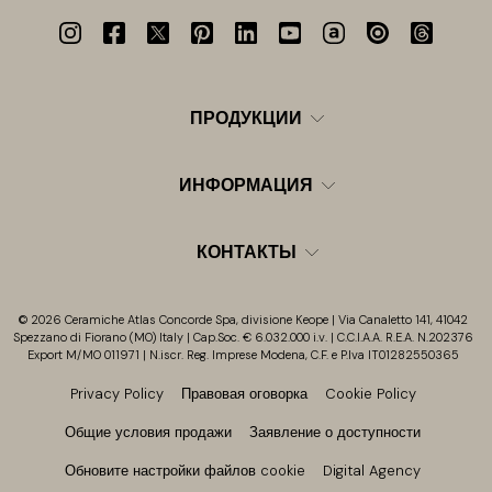
ПРОДУКЦИИ
ИНФОРМАЦИЯ
КОНТАКТЫ
© 2026 Ceramiche Atlas Concorde Spa, divisione Keope | Via Canaletto 141, 41042
Spezzano di Fiorano (MO) Italy | Cap.Soc. € 6.032.000 i.v. | C.C.I.A.A. R.E.A. N.202376
Export M/MO 011971 | N.iscr. Reg. Imprese Modena, C.F. e P.Iva IT01282550365
Privacy Policy
Правовая оговорка
Cookie Policy
Общие условия продажи
Заявление о доступности
Обновите настройки файлов cookie
Digital Agency