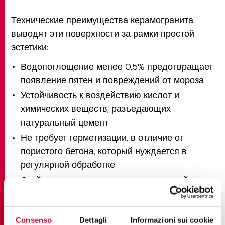
Технические преимущества керамогранита
выводят эти поверхности за рамки простой
эстетики:
Водопоглощение менее 0,5% предотвращает
появление пятен и повреждений от мороза
Устойчивость к воздействию кислот и
химических веществ, разъедающих
натуральный цемент
Не требует герметизации, в отличие от
пористого бетона, который нуждается в
регулярной обработке
Стойкость цвета не подвержена воздействию
ультрафиолета и атмосферных осадков
Опции R10-R11 против скольжения без ущерба
Consenso
Dettagli
Informazioni sui cookie
для эстетики