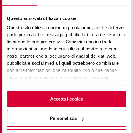
Непористая гигиеническая поверхность,
препятствующая размножению бактерий
Questo sito web utilizza i cookie
Questo sito utilizza cookie di profilazione, anche di terze
parti, per inviarLe messaggi pubblicitari mirati e servizi in
Создание впечатляющих
linea con le sue preferenze. Condividiamo inoltre le
интерьеров с помощью
informazioni sul modo in cui utilizza il nostro sito con i
матовой бетонной плитки
nostri partner che si occupano di analisi dei dati web,
pubblicità e social media i quali potrebbero combinarle
con altre informazioni che ha fornito loro o che hanno
Матовая плитка с эффектом бетона обладает
raccolto dal tuo utilizzo sui loro servizi. Se vuole
уникальной способностью изменять атмосферу
saperne di più o negare il consenso a tutti o ad alcuni
помещений благодаря взаимодействию со
cookie
clicchi qui
. Il consenso può essere espresso
светом. При естественном освещении эти
cliccando sul tasto “Accetta i cookie”. Se non vuole i
Accetta i cookie
поверхности с эффектом бетона раскрывают
cookie di profilazione può negare il consenso sul tasto
“Rifiuta".
нежные теплые оттенки, которые смягчают
Personalizza
индустриальные пространства, а искусственное
освещение подчеркивает их современный