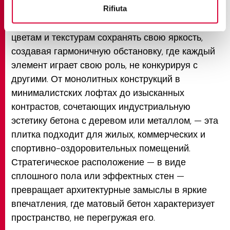
характер. Отсутствие бликов в керамограните с
Rifiuta
эффектом бетона позволяет окружающим
цветам и текстурам сохранять свою яркость,
создавая гармоничную обстановку, где каждый
элемент играет свою роль, не конкурируя с
другими. От монолитных конструкций в
минималистских лофтах до изысканных
контрастов, сочетающих индустриальную
эстетику бетона с деревом или металлом, — эта
плитка подходит для жилых, коммерческих и
спортивно-оздоровительных помещений.
Стратегическое расположение — в виде
сплошного пола или эффектных стен —
превращает архитектурные замыслы в яркие
впечатления, где матовый бетон характеризует
пространство, не перегружая его.