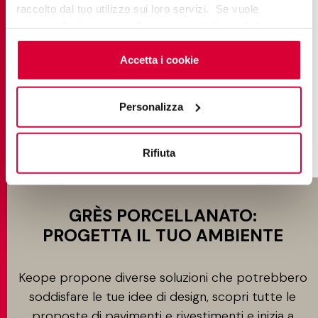
EVOKE
raccolto dal tuo utilizzo sui loro servizi. Se vuole
saperne di più o negare il consenso a tutti o ad alcuni
cookie
clicchi qui
. Il consenso può essere espresso
cliccando sul tasto “Accetta i cookie”. Se non vuole i
Accetta i cookie
cookie di profilazione può negare il consenso sul tasto
SCOPRI DI PIÙ
“Rifiuta".
Personalizza
Rifiuta
GRÈS PORCELLANATO:
PROGETTA IL TUO AMBIENTE
Keope propone diverse soluzioni che potrebbero
soddisfare le tue idee di design, scopri tutte le
proposte di pavimenti e rivestimenti e inizia a