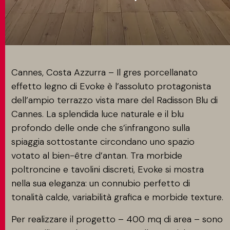
CONTATTI
MATCH APP
Cannes, Costa Azzurra – Il gres porcellanato
effetto legno di Evoke è l’assoluto protagonista
dell’ampio terrazzo vista mare del Radisson Blu di
CERCA
Cannes. La splendida luce naturale e il blu
profondo delle onde che s’infrangono sulla
spiaggia sottostante circondano uno spazio
AREA RISERVATA
votato al bien-être d’antan. Tra morbide
poltroncine e tavolini discreti, Evoke si mostra
nella sua eleganza: un connubio perfetto di
tonalità calde, variabilità grafica e morbide texture.
Per realizzare il progetto – 400 mq di area – sono