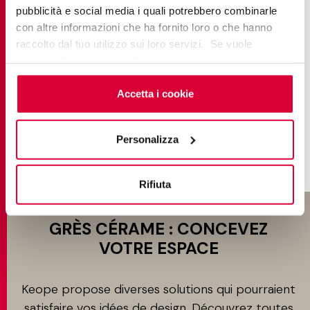
pubblicità e social media i quali potrebbero combinarle
EVOKE
con altre informazioni che ha fornito loro o che hanno
raccolto dal tuo utilizzo sui loro servizi. Se vuole
saperne di più o negare il consenso a tutti o ad alcuni
cookie
clicchi qui
. Il consenso può essere espresso
cliccando sul tasto “Accetta i cookie”. Se non vuole i
Accetta i cookie
TROUVE PLUS
cookie di profilazione può negare il consenso sul tasto
“Rifiuta".
Personalizza
Rifiuta
GRÈS CÉRAME : CONCEVEZ
VOTRE ESPACE
Keope propose diverses solutions qui pourraient
satisfaire vos idées de design. Découvrez toutes