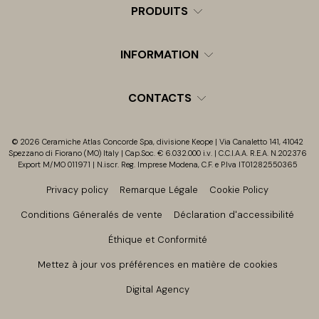
PRODUITS
INFORMATION
CONTACTS
© 2026 Ceramiche Atlas Concorde Spa, divisione Keope | Via Canaletto 141, 41042
Spezzano di Fiorano (MO) Italy | Cap.Soc. € 6.032.000 i.v. | C.C.I.A.A. R.E.A. N.202376
Export M/MO 011971 | N.iscr. Reg. Imprese Modena, C.F. e P.Iva IT01282550365
Privacy policy
Remarque Légale
Cookie Policy
Conditions Géneralés de vente
Déclaration d'accessibilité
Éthique et Conformité
Mettez à jour vos préférences en matière de cookies
Digital Agency