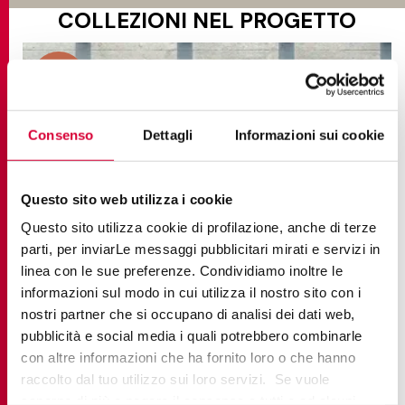
COLLEZIONI NEL PROGETTO
Consenso
Dettagli
Informazioni sui cookie
Questo sito web utilizza i cookie
Questo sito utilizza cookie di profilazione, anche di terze
parti, per inviarLe messaggi pubblicitari mirati e servizi in
linea con le sue preferenze. Condividiamo inoltre le
informazioni sul modo in cui utilizza il nostro sito con i
nostri partner che si occupano di analisi dei dati web,
PERCORSI EXTRA
pubblicità e social media i quali potrebbero combinarle
con altre informazioni che ha fornito loro o che hanno
raccolto dal tuo utilizzo sui loro servizi. Se vuole
saperne di più o negare il consenso a tutti o ad alcuni