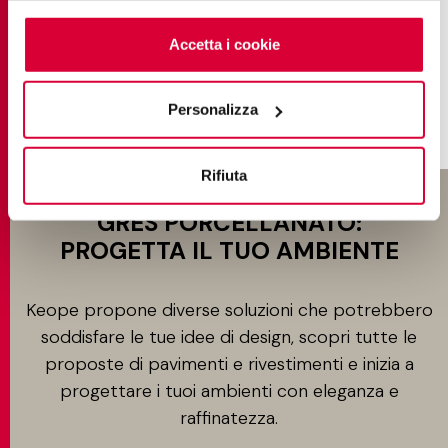
cookie
clicchi qui
. Il consenso può essere espresso
cliccando sul tasto “Accetta i cookie”. Se non vuole i
Accetta i cookie
SCOPRI DI PIÙ
cookie di profilazione può negare il consenso sul tasto
“Rifiuta".
Personalizza
Rifiuta
GRÈS PORCELLANATO:
PROGETTA IL TUO AMBIENTE
Keope propone diverse soluzioni che potrebbero
soddisfare le tue idee di design, scopri tutte le
proposte di pavimenti e rivestimenti e inizia a
progettare i tuoi ambienti con eleganza e
raffinatezza.