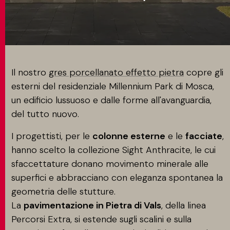
CONTATTI
MATCH APP
Il nostro
gres porcellanato effetto pietra
copre gli
esterni del residenziale Millennium Park di Mosca,
un edificio lussuoso e dalle forme all'avanguardia,
CERCA
del tutto nuovo.
I progettisti, per le
colonne esterne
e le
facciate
,
hanno scelto la collezione Sight Anthracite, le cui
AREA RISERVATA
sfaccettature donano movimento minerale alle
superfici e abbracciano con eleganza spontanea la
geometria delle stutture.
La
pavimentazione in Pietra di Vals
, della linea
Percorsi Extra, si estende sugli scalini e sulla