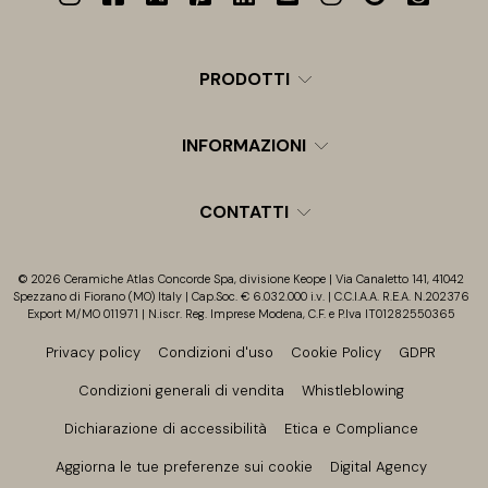
PRODOTTI
INFORMAZIONI
CONTATTI
© 2026 Ceramiche Atlas Concorde Spa, divisione Keope | Via Canaletto 141, 41042
Spezzano di Fiorano (MO) Italy | Cap.Soc. € 6.032.000 i.v. | C.C.I.A.A. R.E.A. N.202376
Export M/MO 011971 | N.iscr. Reg. Imprese Modena, C.F. e P.Iva IT01282550365
Privacy policy
Condizioni d'uso
Cookie Policy
GDPR
Condizioni generali di vendita
Whistleblowing
Dichiarazione di accessibilità
Etica e Compliance
Aggiorna le tue preferenze sui cookie
Digital Agency