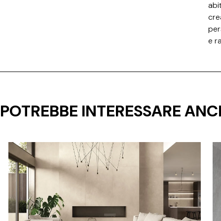
abit
cre
per
e r
I POTREBBE INTERESSARE ANC