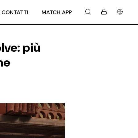
CONTATTI
MATCH APP
ve: più
ne