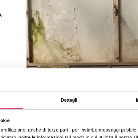
,
a
Dettagli
pe
ookie
profilazione, anche di terze parti, per inviarLe messaggi pubblicita
diamo inoltre le informazioni sul modo in cui utilizza il nostro sit