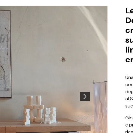
L
D
c
su
l
c
Un
con
deg
al 
sue
Gio
e p
ric