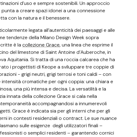
tinazioni d’uso e sempre sostenibili. Un approccio
 punta a creare spazi idonei a una connessione
etta con la natura e il benessere.
ticolarmente legata all’autenticità dei paesaggi e alle
ime tendenze della Milano Design Week sopra
critte è la
collezione Grace
, una linea che esprime il
cino del limestone di Saint Antoine d’Auberoche, in
va Aquitania. Si tratta di una roccia calcarea che ha
irato i progettisti di Keope a sviluppare tre coppie di
razioni - grigi neutri, grigi terrosi e toni caldi – con
 intensità cromatiche per ogni coppia: una chiara e
inosa, una più intensa e decisa. La versatilità e la
zia innata della collezione Grace si cala nella
temporaneità accompagnandosi a innumerevoli
getti. Grace è indicata sia per gli interni che per gli
erni in contesti residenziali o contract. Le sue nuance
plasmano sulle esigenze degli utilizzatori finali –
fessionisti o semplici residenti – garantendo cornici