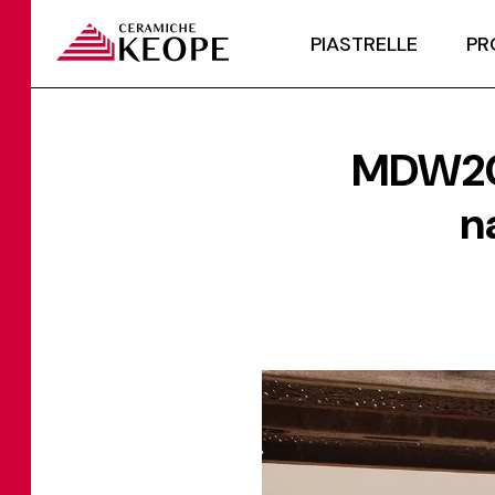
PIASTRELLE
PR
MDW202
n