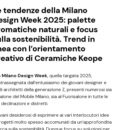
e tendenze della Milano
esign Week 2025: palette
romatiche naturali e focus
lla sostenibilità. Trend in
inea con l’orientamento
reativo di Ceramiche Keope
a
Milano Design Week
, quella targata 2025,
trassegnata dall’entusiasmo dei giovani designer e
li architetti della generazione Z, presenti numerosi sia
Salone del Mobile Milano, sia al Fuorisalone in tutte le
 declinazioni e distretti.
vani desiderosi di esprimere ai vari interlocutori idee
rogetti molto spesso accomunati da un’approfondita
erca sulla sostenibilità. Dunque focus su soluzioni per