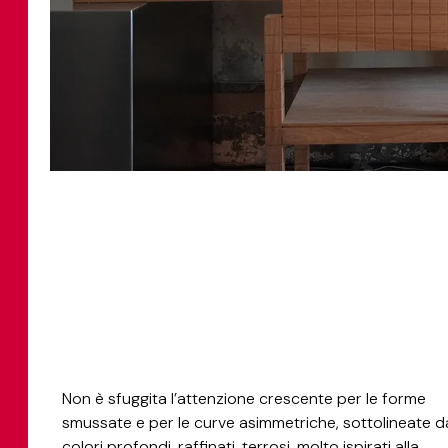
Non è sfuggita l’attenzione crescente per le forme
smussate e per le curve asimmetriche, sottolineate d
colori profondi, raffinati, terrosi, molto ispirati alla