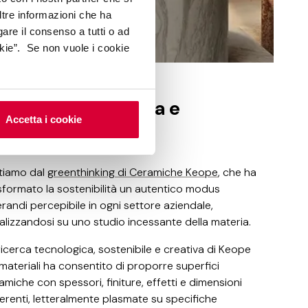
ltre informazioni che ha
gare il consenso a tutti o ad
kie”. Se non vuole i cookie
stenibilità, natura e
Accetta i cookie
nnovazione
tiamo dal
greenthinking di Ceramiche Keope
, che ha
sformato la sostenibilità un autentico modus
randi percepibile in ogni settore aziendale,
alizzandosi su uno studio incessante della materia.
ricerca tecnologica, sostenibile e creativa di Keope
 materiali ha consentito di proporre superfici
amiche con spessori, finiture, effetti e dimensioni
ferenti, letteralmente plasmate su specifiche