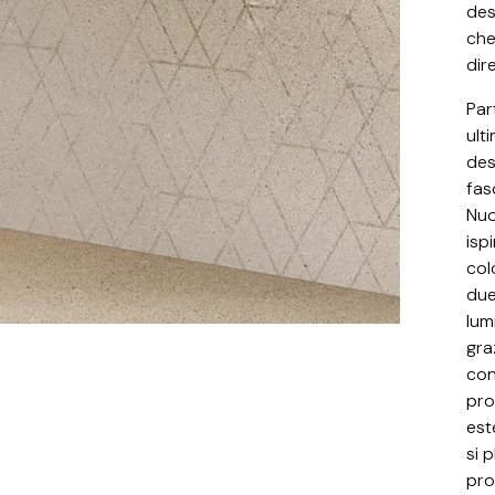
des
che
dir
Par
ult
des
fas
Nuo
isp
colo
due
lum
gra
con
pro
est
si 
pro