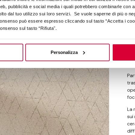
web, pubblicità e social media i quali potrebbero combinarle con a
lto dal tuo utilizzo sui loro servizi. Se vuole saperne di più o ne
 consenso può essere espresso cliccando sul tasto “Accetta i coo
consenso sul tasto “Rifiuta".
So
Personalizza
i
Par
tra
ope
foc
La 
sui
cer
dif