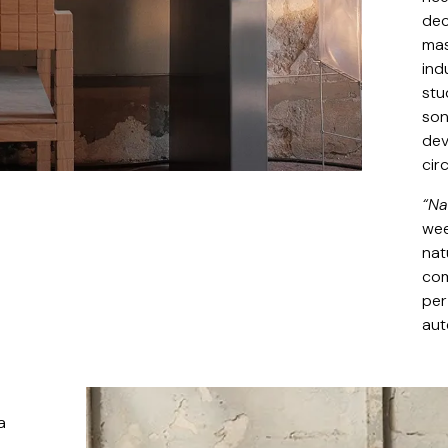
dec
mas
ind
stu
son
dev
cir
“Na
wee
nat
com
per
aut
a