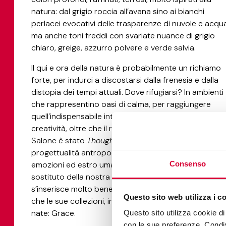
natura: dal grigio roccia all’avana sino ai bianchi
perlacei evocativi delle trasparenze di nuvole e acqua
ma anche toni freddi con svariate nuance di grigio
chiaro, greige, azzurro polvere e verde salvia.
Il qui e ora della natura è probabilmente un richiamo
forte, per indurci a discostarsi dalla frenesia e dalla
distopia dei tempi attuali. Dove rifugiarsi? In ambienti
che rappresentino oasi di calma, per raggiungere
quell’indispensabile introspezione che favorisce la
creatività, oltre che il relax. D’altro canto il payoff del
Salone è stato
Thought for Humans
, all’insegna di un
progettualità antropocentrica, dove dominano
emozioni ed estro umano e l’AI è un alleato e non un
Consenso
sostituto della nostra mente. In questo contesto
s’inserisce molto bene sia filosofia sostenibile di Keo
Questo sito web utilizza i c
che le sue collezioni, in particolare una delle ultime
nate: Grace.
Questo sito utilizza cookie di 
con le sue preferenze. Condivi