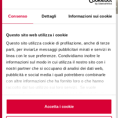
elements lux calacatta gold
Consenso
Dettagli
Informazioni sui cookie
Visualiza y personaliza tu
chimenea con MatchApp
Questo sito web utilizza i cookie
Questo sito utilizza cookie di profilazione, anche di terze
Las tres últimas imágenes de nuestro artículo, en
parti, per inviarLe messaggi pubblicitari mirati e servizi in
las que la misma habitación se transforma a través
linea con le sue preferenze. Condividiamo inoltre le
de diferentes
colecciones de baldosas de
informazioni sul modo in cui utilizza il nostro sito con i
nostri partner che si occupano di analisi dei dati web,
Ceramiche Keope
, se han realizado utilizando
pubblicità e social media i quali potrebbero combinarle
MatchApp
. Esta herramienta te permite ver cómo
con altre informazioni che ha fornito loro o che hanno
pueden renovar tu espacio las distintas
raccolto dal tuo utilizzo sui loro servizi. Se vuole
colecciones. Te basta con subir una foto de tu
saperne di più o negare il consenso a tutti o ad alcuni
chimenea y probar con diferentes baldosas,
cookie
clicchi qui
. Il consenso può essere espresso
visualizando el resultado en tiempo real.
cliccando sul tasto “Accetta i cookie”. Se non vuole i
Accetta i cookie
cookie di profilazione può negare il consenso sul tasto
Te invitamos a sumergirte en esta experiencia de