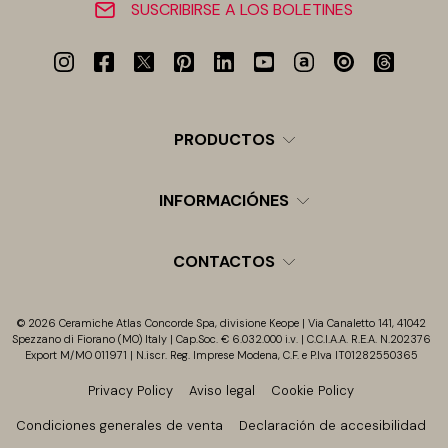
SUSCRIBIRSE A LOS BOLETINES
PRODUCTOS
INFORMACIÓNES
CONTACTOS
© 2026 Ceramiche Atlas Concorde Spa, divisione Keope | Via Canaletto 141, 41042
Spezzano di Fiorano (MO) Italy | Cap.Soc. € 6.032.000 i.v. | C.C.I.A.A. R.E.A. N.202376
Export M/MO 011971 | N.iscr. Reg. Imprese Modena, C.F. e P.Iva IT01282550365
Privacy Policy
Aviso legal
Cookie Policy
Condiciones generales de venta
Declaración de accesibilidad