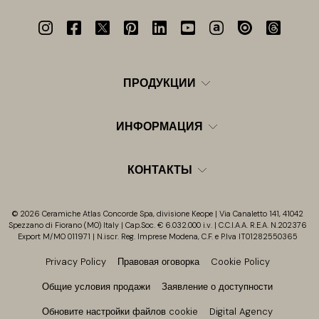
ПРОДУКЦИИ
ИНФОРМАЦИЯ
КОНТАКТЫ
© 2026 Ceramiche Atlas Concorde Spa, divisione Keope | Via Canaletto 141, 41042
Spezzano di Fiorano (MO) Italy | Cap.Soc. € 6.032.000 i.v. | C.C.I.A.A. R.E.A. N.202376
Export M/MO 011971 | N.iscr. Reg. Imprese Modena, C.F. e P.Iva IT01282550365
Privacy Policy
Правовая оговорка
Cookie Policy
Общие условия продажи
Заявление о доступности
Обновите настройки файлов cookie
Digital Agency