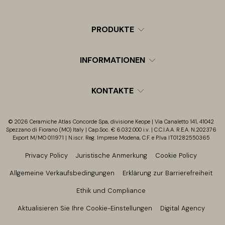
PRODUKTE
INFORMATIONEN
KONTAKTE
© 2026 Ceramiche Atlas Concorde Spa, divisione Keope | Via Canaletto 141, 41042
Spezzano di Fiorano (MO) Italy | Cap.Soc. € 6.032.000 i.v. | C.C.I.A.A. R.E.A. N.202376
Export M/MO 011971 | N.iscr. Reg. Imprese Modena, C.F. e P.Iva IT01282550365
Privacy Policy
Juristische Anmerkung
Cookie Policy
Allgemeine Verkaufsbedingungen
Erklärung zur Barrierefreiheit
Ethik und Compliance
Aktualisieren Sie Ihre Cookie-Einstellungen
Digital Agency