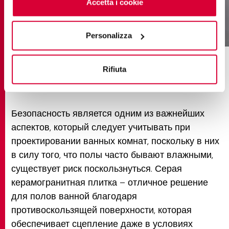
cliccando sul tasto “Accetta i cookie”. Se non vuole i
Accetta i cookie
cookie di profilazione può negare il consenso sul tasto
“Rifiuta".
percorsi extra pietra di vals
Personalizza
Плитка для ванной:
Rifiuta
безопасность и стиль
Безопасность является одним из важнейших
аспектов, который следует учитывать при
проектировании ванных комнат, поскольку в них
в силу того, что полы часто бывают влажными,
существует риск поскользнуться. Серая
керамогранитная плитка – отличное решение
для полов ванной благодаря
противоскользящей поверхности, которая
обеспечивает сцепление даже в условиях